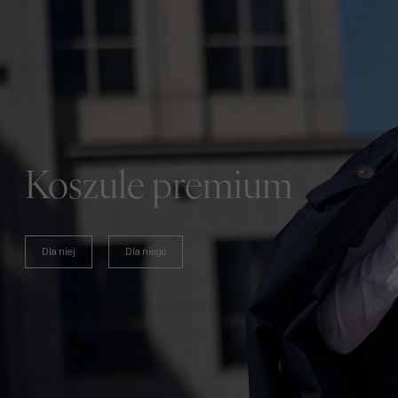
Koszule premium
Dla niej
Dla niego