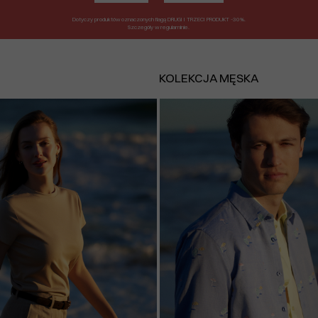
Dotyczy produktów oznaczonych flagą DRUGI I TRZECI PRODUKT -30%.
Szczegóły w regulaminie.
KOLEKCJA MĘSKA