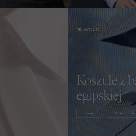
NOWOŚCI
Koszule z 
egipskiej
Dla niego
Zainspiruj się