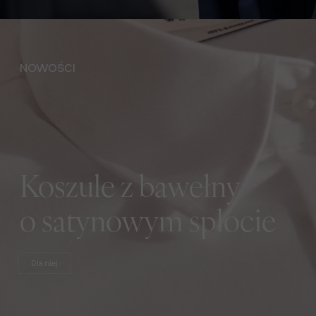
NOWOŚCI
Koszule z bawełny
o satynowym splocie
Dla niej