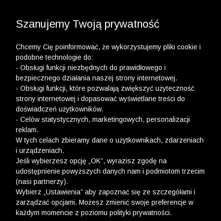
Szanujemy Twoją prywatność
happy hours
Chcemy Cię poinformować, że wykorzystujemy pliki cookie i
podobne technologie do:
HAPPY HOURS - STRONA 2
- Obsługi funkcji niezbędnych do prawidłowego i
bezpiecznego działania naszej strony internetowej.
FILTRY
- Obsługi funkcji, które pozwalają zwiększyć użyteczność
strony internetowej i dopasować wyświetlane treści do
doświadczeń użytkowników.
- Celów statystycznych, marketingowych, personalizacji
reklam.
W tych celach zbieramy dane o użytkownikach, zdarzeniach
i urządzeniach.
Jeśli wybierzesz opcję „OK”, wyrazisz zgodę na
udostępnienie powyższych danych nam i podmiotom trzecim
(nasi partnerzy).
Wybierz „Ustawienia” aby zapoznać się ze szczegółami i
zarządzać opcjami. Możesz zmienić swoje preferencje w
każdym momencie z poziomu polityki prywatności.