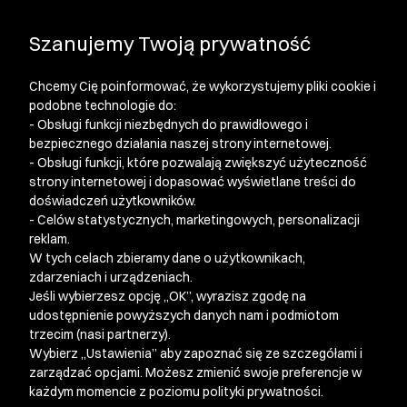
Szanujemy Twoją prywatność
Chcemy Cię poinformować, że wykorzystujemy pliki cookie i
podobne technologie do:
BLOG
PORADNIK
JAK SIĘ UBRAĆ NA OBRONĘ PRACY DYPLOMOWEJ? ZA
- Obsługi funkcji niezbędnych do prawidłowego i
bezpiecznego działania naszej strony internetowej.
- Obsługi funkcji, które pozwalają zwiększyć użyteczność
strony internetowej i dopasować wyświetlane treści do
doświadczeń użytkowników.
PORADNIK
- Celów statystycznych, marketingowych, personalizacji
Jak się ubrać na obronę pracy
reklam.
W tych celach zbieramy dane o użytkownikach,
dyplomowej? Zasady eleganckiego i
zdarzeniach i urządzeniach.
Jeśli wybierzesz opcję „OK”, wyrazisz zgodę na
profesjonalnego wizerunku
udostępnienie powyższych danych nam i podmiotom
trzecim (nasi partnerzy).
Wybierz „Ustawienia” aby zapoznać się ze szczegółami i
zarządzać opcjami. Możesz zmienić swoje preferencje w
każdym momencie z poziomu polityki prywatności.