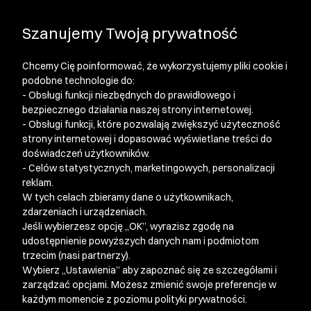
Szanujemy Twoją prywatność
Chcemy Cię poinformować, że wykorzystujemy pliki cookie i
podobne technologie do:
BLOG
- Obsługi funkcji niezbędnych do prawidłowego i
bezpiecznego działania naszej strony internetowej.
- Obsługi funkcji, które pozwalają zwiększyć użyteczność
strony internetowej i dopasować wyświetlane treści do
doświadczeń użytkowników.
- Celów statystycznych, marketingowych, personalizacji
reklam.
W tych celach zbieramy dane o użytkownikach,
zdarzeniach i urządzeniach.
Jeśli wybierzesz opcję „OK”, wyrazisz zgodę na
udostępnienie powyższych danych nam i podmiotom
trzecim (nasi partnerzy).
Wybierz „Ustawienia” aby zapoznać się ze szczegółami i
zarządzać opcjami. Możesz zmienić swoje preferencje w
każdym momencie z poziomu polityki prywatności.