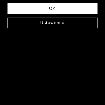
spełniających Twoje kryteria wyszukiwania.
OK
Zmień wybrane kryteria lub
wyczyść filtry
Ustawienia
Newsletter
Zarejestruj się i bądź na bieżąco z nowościami
i okazjami na Wólczanka.pl i daj się zainspirować!
Kontakt z Biurem Obsługi Klienta
+48 12 345 19 48
sklep.internetowy@wolczanka.pl