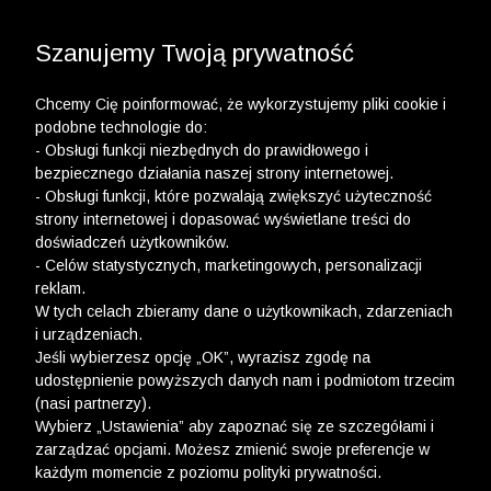
3 POLO Z BAWEŁNY ORGANICZNEJ ZA 149,99 ZŁ >>
3 POLO Z BAWEŁNY MERCERYZOWANEJ ZA 199,99
WYPRZEDAŻ DO -50% | DODATKOWE -30% NA
DRUGI I TRZECI PRODUKT >>
ZŁ >>
Szanujemy Twoją prywatność
Chcemy Cię poinformować, że wykorzystujemy pliki cookie i
podobne technologie do:
- Obsługi funkcji niezbędnych do prawidłowego i
bezpiecznego działania naszej strony internetowej.
wólczanka
-
opaski do włosów
- Obsługi funkcji, które pozwalają zwiększyć użyteczność
strony internetowej i dopasować wyświetlane treści do
OPASKI DO WŁOSÓW
doświadczeń użytkowników.
- Celów statystycznych, marketingowych, personalizacji
FILTRY
reklam.
W tych celach zbieramy dane o użytkownikach, zdarzeniach
i urządzeniach.
Jeśli wybierzesz opcję „OK”, wyrazisz zgodę na
udostępnienie powyższych danych nam i podmiotom trzecim
(nasi partnerzy).
Wybierz „Ustawienia” aby zapoznać się ze szczegółami i
zarządzać opcjami. Możesz zmienić swoje preferencje w
każdym momencie z poziomu polityki prywatności.
Ups, niestety nie znaleźliśmy żadnych produktów