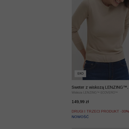
EKO
Sweter z wiskozą LENZING™
EcoVero™
Wiskoza LENZING™ ECOVERO™
149,99 zł
DRUGI I TRZECI PRODUKT -30
NOWOŚĆ