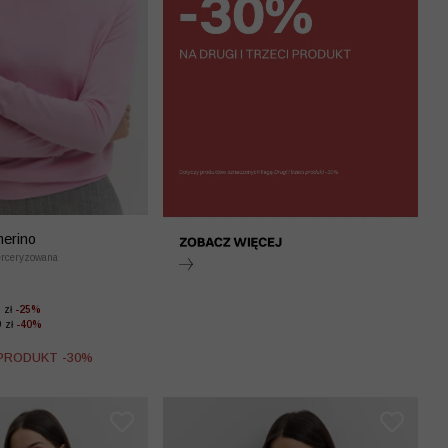
merino
rceryzowana
9 zł
-25%
9 zł
-40%
 PRODUKT -30%