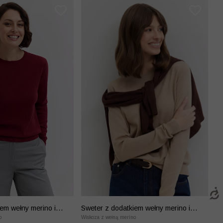
em wełny merino i
Sweter z dodatkiem wełny merino i
o
kaszmiru
Wiskoza z wełną merino