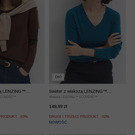
EKO
ozą LENZING™
Sweter z wiskozą LENZING™
 ECOVERO™
EcoVero™
Wiskoza LENZING™ ECOVERO™
149,99 zł
 PRODUKT -30%
DRUGI I TRZECI PRODUKT -30%
NOWOŚĆ