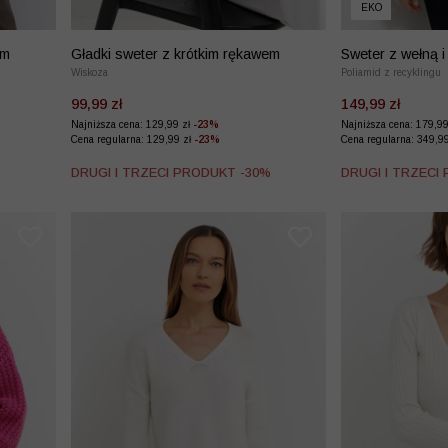
EKO
em
Gładki sweter z krótkim rękawem
Sweter z wełną i
Wiskoza
Poliamid z recyklingu
99,99 zł
149,99 zł
Najniższa cena: 129,99 zł
-23%
Najniższa cena: 179,9
Cena regularna: 129,99 zł
-23%
Cena regularna: 349,9
%
DRUGI I TRZECI PRODUKT -30%
DRUGI I TRZECI