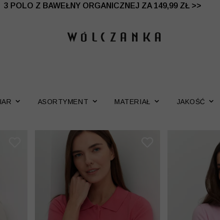
 DO -50% | DODATKOWE -30% NA DRUGI I TRZECI PRO
3 POLO Z BAWEŁNY ORGANICZNEJ ZA 149,99 ZŁ >>
IAR
ASORTYMENT
MATERIAŁ
JAKOŚĆ