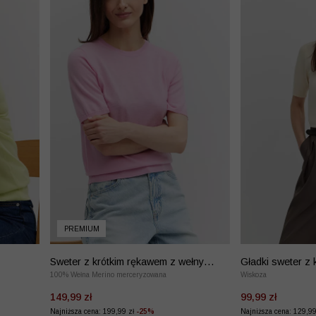
PREMIUM
Sweter z krótkim rękawem z wełny
Gładki sweter z
merino
100% Wełna Merino merceryzowana
Wiskoza
149,99 zł
99,99 zł
Najniższa cena: 199,99 zł
-25%
Najniższa cena: 129,9