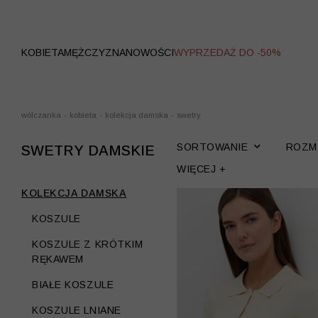
WYPRZEDAŻ
KOBIETA
MĘŻCZYZNA
NOWOŚCI
WYPRZEDAŻ DO -50%
wólczanka
-
kobieta
-
kolekcja damska
-
swetry
SORTOWANIE
ROZM
SWETRY DAMSKIE
WIĘCEJ +
KOLEKCJA DAMSKA
KOSZULE
KOSZULE Z KRÓTKIM
RĘKAWEM
BIAŁE KOSZULE
KOSZULE LNIANE