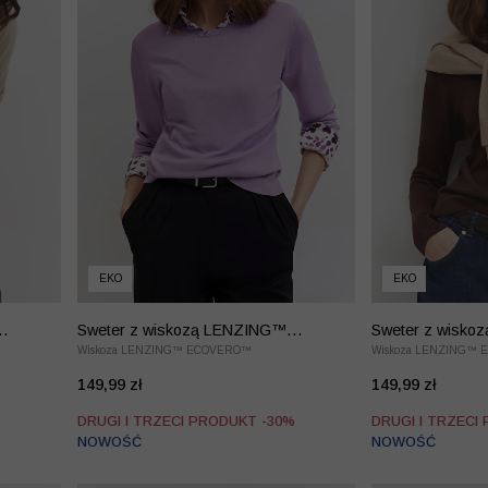
EKO
EKO
Sweter z wiskozą LENZING™
Sweter z wisk
EcoVero™
Wiskoza LENZING™ ECOVERO™
EcoVero™
Wiskoza LENZING™
149,99 zł
149,99 zł
%
DRUGI I TRZECI PRODUKT -30%
DRUGI I TRZECI
NOWOŚĆ
NOWOŚĆ