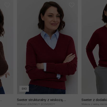
EKO
Sweter strukturalny z wiskozą
Sweter z dodatki
LENZING™ EcoVero™
Wiskoza LENZING™ ECOVERO™
kaszmiru
Wiskoza z wełną merin