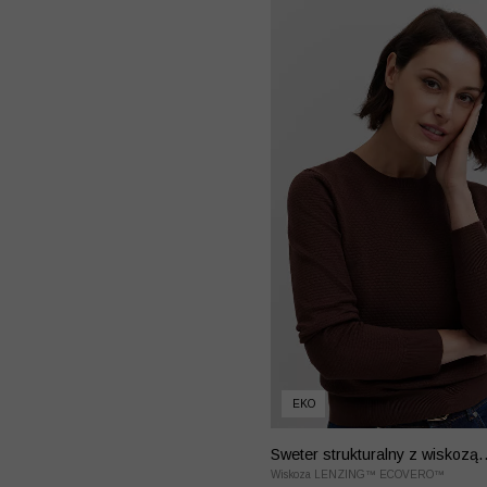
EKO
Sweter strukturalny z wiskozą
LENZING™ EcoVero™
Wiskoza LENZING™ ECOVERO™