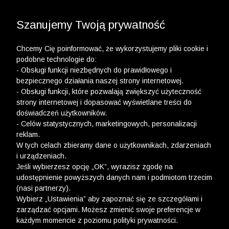
3 POLO Z BAWEŁNY ORGANICZNEJ ZA 149,99 ZŁ >>
WYPRZEDAŻ DO -50% | DODATKOWE -30% NA
DRUGI I TRZECI PRODUKT >>
Szanujemy Twoją prywatność
Chcemy Cię poinformować, że wykorzystujemy pliki cookie i
podobne technologie do:
- Obsługi funkcji niezbędnych do prawidłowego i
bezpiecznego działania naszej strony internetowej.
wólczanka
-
nowości
-
polecamy dla niego
-
traveller
- Obsługi funkcji, które pozwalają zwiększyć użyteczność
strony internetowej i dopasować wyświetlane treści do
TRAVELLER
doświadczeń użytkowników.
- Celów statystycznych, marketingowych, personalizacji
FILTRY
reklam.
W tych celach zbieramy dane o użytkownikach, zdarzeniach
i urządzeniach.
Jeśli wybierzesz opcję „OK”, wyrazisz zgodę na
udostępnienie powyższych danych nam i podmiotom trzecim
(nasi partnerzy).
Wybierz „Ustawienia” aby zapoznać się ze szczegółami i
zarządzać opcjami. Możesz zmienić swoje preferencje w
każdym momencie z poziomu polityki prywatności.