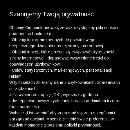
3 POLO Z BAWEŁNY ORGANICZNEJ ZA 149,99 ZŁ >>
WYPRZEDAŻ DO -50% | DODATKOWE -30% NA
DRUGI I TRZECI PRODUKT >>
Szanujemy Twoją prywatność
Chcemy Cię poinformować, że wykorzystujemy pliki cookie i
podobne technologie do:
- Obsługi funkcji niezbędnych do prawidłowego i
bezpiecznego działania naszej strony internetowej.
wólczanka
-
nowości
-
polecamy dla niej
-
koszule premium
- Obsługi funkcji, które pozwalają zwiększyć użyteczność
strony internetowej i dopasować wyświetlane treści do
KOSZULE PREMIUM
doświadczeń użytkowników.
- Celów statystycznych, marketingowych, personalizacji
FILTRY
reklam.
W tych celach zbieramy dane o użytkownikach, zdarzeniach
i urządzeniach.
Jeśli wybierzesz opcję „OK”, wyrazisz zgodę na
udostępnienie powyższych danych nam i podmiotom trzecim
(nasi partnerzy).
Wybierz „Ustawienia” aby zapoznać się ze szczegółami i
zarządzać opcjami. Możesz zmienić swoje preferencje w
każdym momencie z poziomu polityki prywatności.