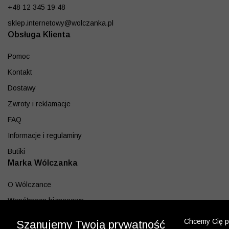
+48 12 345 19 48
sklep.internetowy@wolczanka.pl
Obsługa Klienta
Pomoc
Kontakt
Dostawy
Zwroty i reklamacje
FAQ
Informacje i regulaminy
Butiki
Marka Wólczanka
O Wólczance
Współpraca biznesowa
Blog
Chcemy Cię po
Szanujemy Twoją prywatność