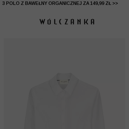
 DO -50% | DODATKOWE -30% NA DRUGI I TRZECI PRO
3 POLO Z BAWEŁNY ORGANICZNEJ ZA 149,99 ZŁ >>