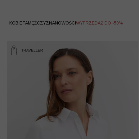
WYPRZEDAŻ
KOBIETA
MĘŻCZYZNA
NOWOŚCI
WYPRZEDAŻ DO -50%