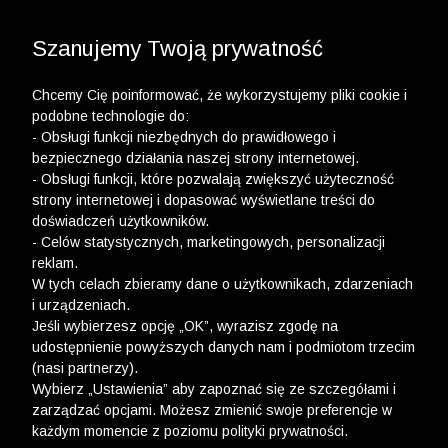
3 POLO Z BAWEŁNY ORGANICZNEJ ZA 149,99 ZŁ >>
3 POLO Z BAWEŁNY MERCERYZOWANEJ ZA 199,99
WYPRZEDAŻ DO -50% | DODATKOWE -30% NA
DRUGI I TRZECI PRODUKT >>
ZŁ >>
Szanujemy Twoją prywatność
Chcemy Cię poinformować, że wykorzystujemy pliki cookie i
podobne technologie do:
- Obsługi funkcji niezbędnych do prawidłowego i
bezpiecznego działania naszej strony internetowej.
wólczanka
-
prezenty męskie 100
- Obsługi funkcji, które pozwalają zwiększyć użyteczność
strony internetowej i dopasować wyświetlane treści do
PREZENTY MĘSKIE 100
doświadczeń użytkowników.
- Celów statystycznych, marketingowych, personalizacji
FILTRY
reklam.
W tych celach zbieramy dane o użytkownikach, zdarzeniach
i urządzeniach.
Jeśli wybierzesz opcję „OK”, wyrazisz zgodę na
udostępnienie powyższych danych nam i podmiotom trzecim
(nasi partnerzy).
Wybierz „Ustawienia” aby zapoznać się ze szczegółami i
zarządzać opcjami. Możesz zmienić swoje preferencje w
każdym momencie z poziomu polityki prywatności.
Ups, niestety nie znaleźliśmy żadnych produktów