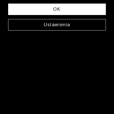
spełniających Twoje kryteria wyszukiwania.
OK
Zmień wybrane kryteria lub
wyczyść filtry
Ustawienia
Newsletter
Zarejestruj się i bądź na bieżąco z nowościami
i okazjami na Wólczanka.pl i daj się zainspirować!
Kontakt z Biurem Obsługi Klienta
+48 12 345 19 48
sklep.internetowy@wolczanka.pl