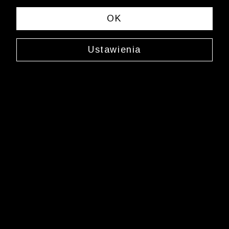
sklep.internetowy@wolczanka.pl
Obsługa Klienta
OK
Pomoc
Ustawienia
Kontakt
Dostawy
Zwroty i reklamacje
FAQ
Informacje i regulaminy
Butiki
Marka Wólczanka
O Wólczance
Współpraca biznesowa
Blog
Program lojalnościowy
Aplikacja