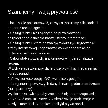
3 POLO Z BAWEŁNY ORGANICZNEJ ZA 149,99 ZŁ >>
WYPRZEDAŻ DO -50% | DODATKOWE -30% NA
DRUGI I TRZECI PRODUKT >>
Szanujemy Twoją prywatność
Chcemy Cię poinformować, że wykorzystujemy pliki cookie i
podobne technologie do:
- Obsługi funkcji niezbędnych do prawidłowego i
bezpiecznego działania naszej strony internetowej.
- Obsługi funkcji, które pozwalają zwiększyć użyteczność
Newsletter
strony internetowej i dopasować wyświetlane treści do
doświadczeń użytkowników.
Zarejestruj się i bądź na bieżąco z nowościami
- Celów statystycznych, marketingowych, personalizacji
i okazjami na Wólczanka.pl i daj się zainspirować!
reklam.
W tych celach zbieramy dane o użytkownikach, zdarzeniach
i urządzeniach.
Jeśli wybierzesz opcję „OK”, wyrazisz zgodę na
udostępnienie powyższych danych nam i podmiotom trzecim
(nasi partnerzy).
Kontakt z Biurem Obsługi Klienta
Wybierz „Ustawienia” aby zapoznać się ze szczegółami i
zarządzać opcjami. Możesz zmienić swoje preferencje w
+48 12 345 19 48
każdym momencie z poziomu polityki prywatności.