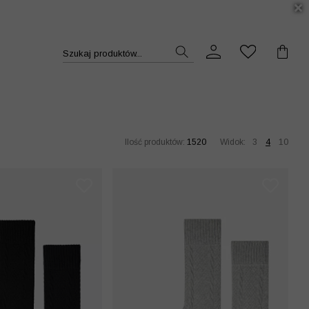
DUKT >>
Szukaj produktów...
Ilość produktów:
1520
Widok:
3
4
10