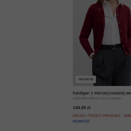
PREMIUM
Kardigan z merceryzowanej we
merino
100% Wełna Merino merceryzowana
249,99 zł
DRUGI I TRZECI PRODUKT -30
NOWOŚĆ