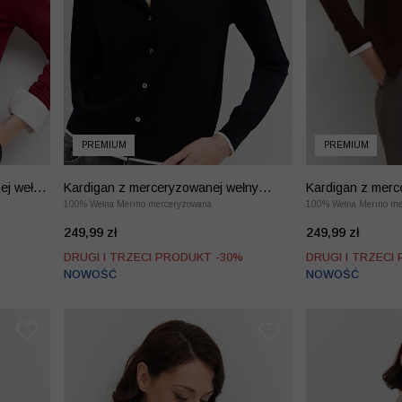
PREMIUM
PREMIUM
ej wełny
Kardigan z merceryzowanej wełny
Kardigan z merc
merino
100% Wełna Merino merceryzowana
merino
100% Wełna Merino me
249,99 zł
249,99 zł
%
DRUGI I TRZECI PRODUKT -30%
DRUGI I TRZECI
NOWOŚĆ
NOWOŚĆ