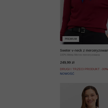
PREMIUM
Sweter v-neck z merceryzowan
merino
100% Wełna Merino merceryzowana
249,99 zł
DRUGI I TRZECI PRODUKT -30
NOWOŚĆ