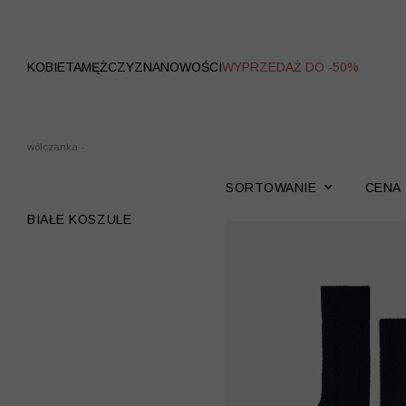
WYPRZEDAŻ
KOBIETA
MĘŻCZYZNA
NOWOŚCI
WYPRZEDAŻ DO -50%
wólczanka
-
SORTOWANIE
CENA
BIAŁE KOSZULE