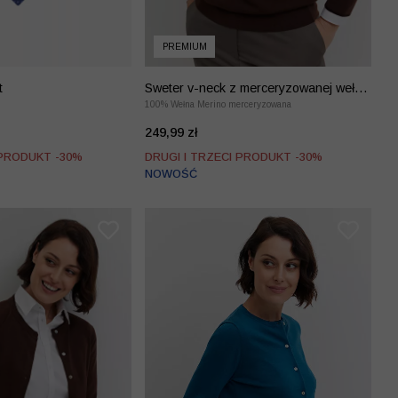
PREMIUM
t
Sweter v-neck z merceryzowanej wełny
merino
100% Wełna Merino merceryzowana
249,99 zł
 PRODUKT -30%
DRUGI I TRZECI PRODUKT -30%
NOWOŚĆ