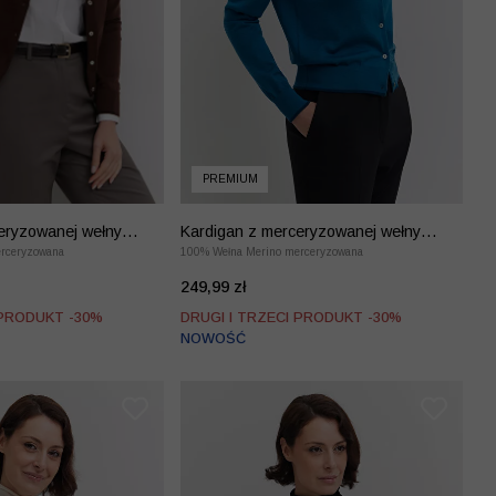
PREMIUM
eryzowanej wełny
Kardigan z merceryzowanej wełny
rceryzowana
merino
100% Wełna Merino merceryzowana
249,99 zł
 PRODUKT -30%
DRUGI I TRZECI PRODUKT -30%
NOWOŚĆ