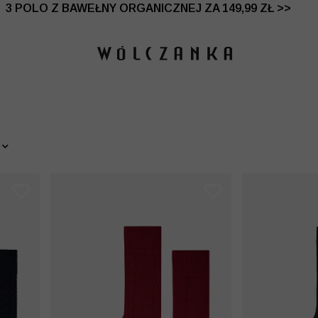
 DO -50% | DODATKOWE -30% NA DRUGI I TRZECI PRO
3 POLO Z BAWEŁNY ORGANICZNEJ ZA 149,99 ZŁ >>