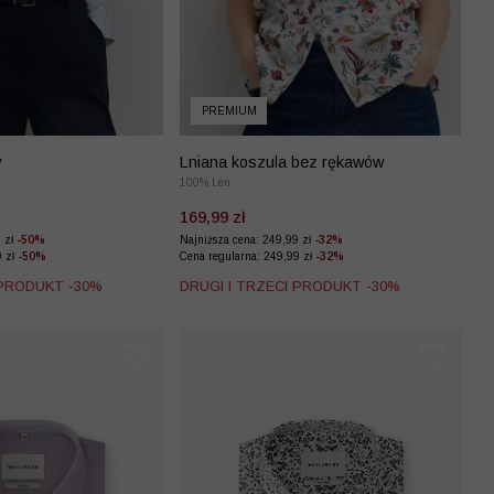
PREMIUM
y
Lniana koszula bez rękawów
a
100% Len
169,99 zł
9 zł
-50%
Najniższa cena: 249,99 zł
-32%
9 zł
-50%
Cena regularna: 249,99 zł
-32%
 PRODUKT -30%
DRUGI I TRZECI PRODUKT -30%