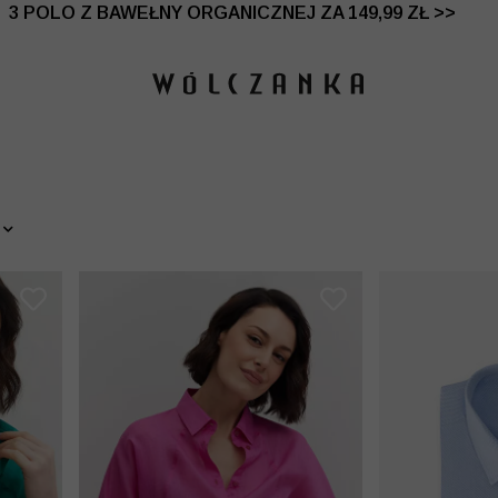
 DO -50% | DODATKOWE -30% NA DRUGI I TRZECI PRO
3 POLO Z BAWEŁNY ORGANICZNEJ ZA 149,99 ZŁ >>