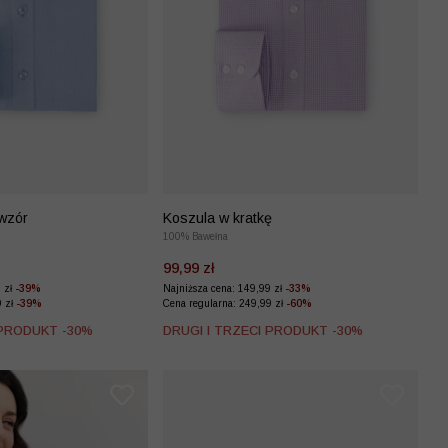
wzór
Koszula w kratkę
100% Bawełna
99,99 zł
9 zł
-39%
Najniższa cena: 149,99 zł
-33%
9 zł
-39%
Cena regularna: 249,99 zł
-60%
 PRODUKT -30%
DRUGI I TRZECI PRODUKT -30%