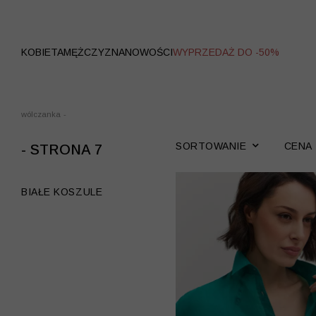
WYPRZEDAŻ
KOBIETA
MĘŻCZYZNA
NOWOŚCI
WYPRZEDAŻ DO -50%
wólczanka
-
SORTOWANIE
CENA
- STRONA 7
BIAŁE KOSZULE