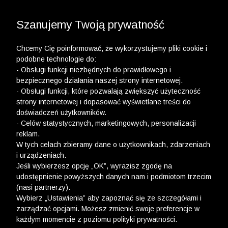
3 POLO Z BAWEŁNY ORGANICZNEJ ZA 149,99 ZŁ >>
WYPRZEDAŻ DO -50% | DODATKOWE -30% NA
DRUGI I TRZECI PRODUKT >>
Szanujemy Twoją prywatność
Chcemy Cię poinformować, że wykorzystujemy pliki cookie i
podobne technologie do:
- Obsługi funkcji niezbędnych do prawidłowego i
bezpiecznego działania naszej strony internetowej.
- Obsługi funkcji, które pozwalają zwiększyć użyteczność
Newsletter
strony internetowej i dopasować wyświetlane treści do
doświadczeń użytkowników.
Zarejestruj się i bądź na bieżąco z nowościami
- Celów statystycznych, marketingowych, personalizacji
i okazjami na Wólczanka.pl i daj się zainspirować!
reklam.
W tych celach zbieramy dane o użytkownikach, zdarzeniach
i urządzeniach.
Jeśli wybierzesz opcję „OK”, wyrazisz zgodę na
udostępnienie powyższych danych nam i podmiotom trzecim
(nasi partnerzy).
Kontakt z Biurem Obsługi Klienta
Wybierz „Ustawienia” aby zapoznać się ze szczegółami i
zarządzać opcjami. Możesz zmienić swoje preferencje w
+48 12 345 19 48
każdym momencie z poziomu polityki prywatności.