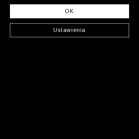
sklep.internetowy@wolczanka.pl
Obsługa Klienta
OK
Pomoc
Ustawienia
Kontakt
Dostawy
Zwroty i reklamacje
FAQ
Informacje i regulaminy
Butiki
Marka Wólczanka
O Wólczance
Współpraca biznesowa
Blog
Program lojalnościowy
Aplikacja