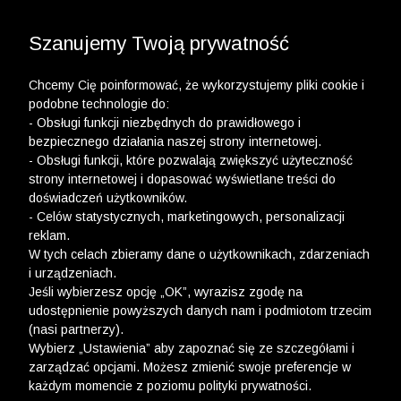
3 POLO Z BAWEŁNY ORGANICZNEJ ZA 149,99 ZŁ >>
WYPRZEDAŻ DO -50% | DODATKOWE -30% NA
DRUGI I TRZECI PRODUKT >>
Szanujemy Twoją prywatność
Chcemy Cię poinformować, że wykorzystujemy pliki cookie i
podobne technologie do:
- Obsługi funkcji niezbędnych do prawidłowego i
bezpiecznego działania naszej strony internetowej.
- Obsługi funkcji, które pozwalają zwiększyć użyteczność
Newsletter
strony internetowej i dopasować wyświetlane treści do
doświadczeń użytkowników.
Zarejestruj się i bądź na bieżąco z nowościami
- Celów statystycznych, marketingowych, personalizacji
i okazjami na Wólczanka.pl i daj się zainspirować!
reklam.
W tych celach zbieramy dane o użytkownikach, zdarzeniach
i urządzeniach.
Jeśli wybierzesz opcję „OK”, wyrazisz zgodę na
udostępnienie powyższych danych nam i podmiotom trzecim
(nasi partnerzy).
Kontakt z Biurem Obsługi Klienta
Wybierz „Ustawienia” aby zapoznać się ze szczegółami i
zarządzać opcjami. Możesz zmienić swoje preferencje w
+48 12 345 19 48
każdym momencie z poziomu polityki prywatności.