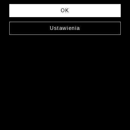
sklep.internetowy@wolczanka.pl
Obsługa Klienta
OK
Pomoc
Ustawienia
Kontakt
Dostawy
Zwroty i reklamacje
FAQ
Informacje i regulaminy
Butiki
Marka Wólczanka
O Wólczance
Współpraca biznesowa
Blog
Program lojalnościowy
Aplikacja