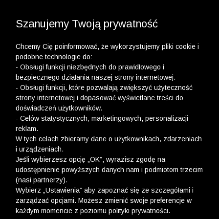
3 POLO Z BAWEŁNY ORGANICZNEJ ZA 149,99 ZŁ >>
WYPRZEDAŻ DO -50% | DODATKOWE -30% NA
DRUGI I TRZECI PRODUKT >>
Szanujemy Twoją prywatność
Chcemy Cię poinformować, że wykorzystujemy pliki cookie i
podobne technologie do:
- Obsługi funkcji niezbędnych do prawidłowego i
bezpiecznego działania naszej strony internetowej.
- Obsługi funkcji, które pozwalają zwiększyć użyteczność
strony internetowej i dopasować wyświetlane treści do
doświadczeń użytkowników.
- Celów statystycznych, marketingowych, personalizacji
reklam.
W tych celach zbieramy dane o użytkownikach, zdarzeniach
i urządzeniach.
Jeśli wybierzesz opcję „OK”, wyrazisz zgodę na
udostępnienie powyższych danych nam i podmiotom trzecim
(nasi partnerzy).
Wybierz „Ustawienia” aby zapoznać się ze szczegółami i
zarządzać opcjami. Możesz zmienić swoje preferencje w
każdym momencie z poziomu polityki prywatności.