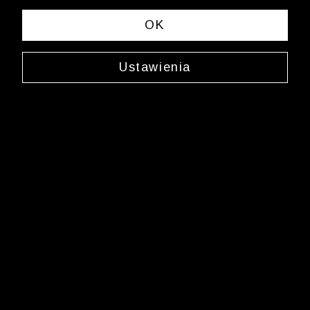
spełniających Twoje kryteria wyszukiwania.
OK
Zmień wybrane kryteria lub
wyczyść filtry
Ustawienia
Newsletter
Zarejestruj się i bądź na bieżąco z nowościami
i okazjami na Wólczanka.pl i daj się zainspirować!
Kontakt z Biurem Obsługi Klienta
+48 12 345 19 48
sklep.internetowy@wolczanka.pl