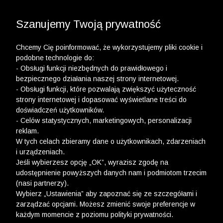
3 POLO Z BAWEŁNY ORGANICZNEJ ZA 149,99 ZŁ >>
WYPRZEDAŻ DO -50% | DODATKOWE -30% NA
DRUGI I TRZECI PRODUKT >>
Szanujemy Twoją prywatność
Chcemy Cię poinformować, że wykorzystujemy pliki cookie i
podobne technologie do:
- Obsługi funkcji niezbędnych do prawidłowego i
bezpiecznego działania naszej strony internetowej.
wólczanka
-
mężczyzna
-
outlet
- Obsługi funkcji, które pozwalają zwiększyć użyteczność
strony internetowej i dopasować wyświetlane treści do
OUTLET
doświadczeń użytkowników.
- Celów statystycznych, marketingowych, personalizacji
FILTRY
reklam.
W tych celach zbieramy dane o użytkownikach, zdarzeniach
i urządzeniach.
Jeśli wybierzesz opcję „OK”, wyrazisz zgodę na
udostępnienie powyższych danych nam i podmiotom trzecim
(nasi partnerzy).
Wybierz „Ustawienia” aby zapoznać się ze szczegółami i
zarządzać opcjami. Możesz zmienić swoje preferencje w
każdym momencie z poziomu polityki prywatności.
Ups, niestety nie znaleźliśmy żadnych produktów