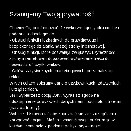
3 POLO Z BAWEŁNY ORGANICZNEJ ZA 149,99 ZŁ >>
WYPRZEDAŻ DO -50% | DODATKOWE -30% NA
DRUGI I TRZECI PRODUKT >>
Szanujemy Twoją prywatność
Chcemy Cię poinformować, że wykorzystujemy pliki cookie i
podobne technologie do:
- Obsługi funkcji niezbędnych do prawidłowego i
bezpiecznego działania naszej strony internetowej.
- Obsługi funkcji, które pozwalają zwiększyć użyteczność
strony internetowej i dopasować wyświetlane treści do
doświadczeń użytkowników.
- Celów statystycznych, marketingowych, personalizacji
reklam.
W tych celach zbieramy dane o użytkownikach, zdarzeniach
i urządzeniach.
Jeśli wybierzesz opcję „OK”, wyrazisz zgodę na
udostępnienie powyższych danych nam i podmiotom trzecim
(nasi partnerzy).
Wybierz „Ustawienia” aby zapoznać się ze szczegółami i
zarządzać opcjami. Możesz zmienić swoje preferencje w
każdym momencie z poziomu polityki prywatności.