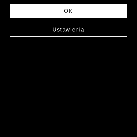
OK
Ustawienia
Skarpety z prążkami
0000WA3004
15,99 zł