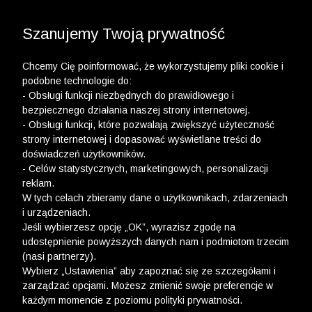
3 POLO Z BAWEŁNY ORGANICZNEJ ZA 149,99 ZŁ >>
WYPRZEDAŻ DO -50% | DODATKOWE -30% NA
DRUGI I TRZECI PRODUKT >>
Szanujemy Twoją prywatność
Chcemy Cię poinformować, że wykorzystujemy pliki cookie i
podobne technologie do:
- Obsługi funkcji niezbędnych do prawidłowego i
bezpiecznego działania naszej strony internetowej.
- Obsługi funkcji, które pozwalają zwiększyć użyteczność
strony internetowej i dopasować wyświetlane treści do
doświadczeń użytkowników.
- Celów statystycznych, marketingowych, personalizacji
reklam.
W tych celach zbieramy dane o użytkownikach, zdarzeniach
i urządzeniach.
Jeśli wybierzesz opcję „OK”, wyrazisz zgodę na
udostępnienie powyższych danych nam i podmiotom trzecim
(nasi partnerzy).
Wybierz „Ustawienia” aby zapoznać się ze szczegółami i
zarządzać opcjami. Możesz zmienić swoje preferencje w
każdym momencie z poziomu polityki prywatności.