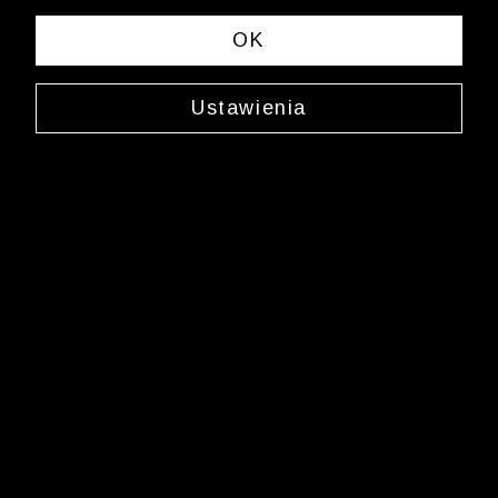
OK
Ustawienia
Spinki do mankietów
0000WX3053
129,99 zł