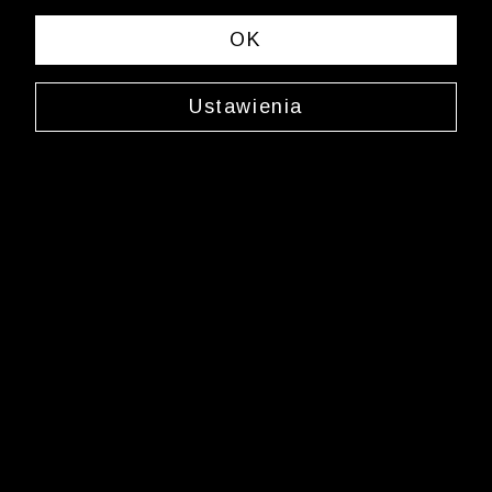
OK
Ustawienia
Jedwabny krawat
0206JX2773
69,99 zł