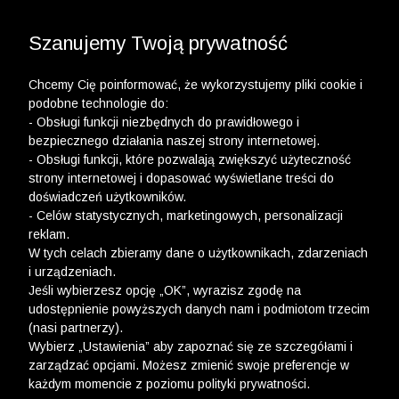
3 POLO Z BAWEŁNY ORGANICZNEJ ZA 149,99 ZŁ >>
WYPRZEDAŻ DO -50% | DODATKOWE -30% NA
DRUGI I TRZECI PRODUKT >>
Szanujemy Twoją prywatność
Chcemy Cię poinformować, że wykorzystujemy pliki cookie i
podobne technologie do:
- Obsługi funkcji niezbędnych do prawidłowego i
bezpiecznego działania naszej strony internetowej.
- Obsługi funkcji, które pozwalają zwiększyć użyteczność
strony internetowej i dopasować wyświetlane treści do
doświadczeń użytkowników.
- Celów statystycznych, marketingowych, personalizacji
reklam.
W tych celach zbieramy dane o użytkownikach, zdarzeniach
i urządzeniach.
Jeśli wybierzesz opcję „OK”, wyrazisz zgodę na
udostępnienie powyższych danych nam i podmiotom trzecim
(nasi partnerzy).
Wybierz „Ustawienia” aby zapoznać się ze szczegółami i
zarządzać opcjami. Możesz zmienić swoje preferencje w
każdym momencie z poziomu polityki prywatności.