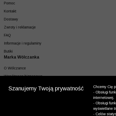
Pomoc
Kontakt
Dostawy
Zwroty i reklamacje
FAQ
Informacje i regulaminy
Butiki
Marka Wólczanka
O Wólczance
Współpraca biznesowa
Blog
Chcemy Cię po
Szanujemy Twoją prywatność
Program lojalnościowy
- Obsługi fun
internetowej.
Aplikacja
- Obsługi fun
wyświetlane t
Pobierz z App Store
- Celów staty