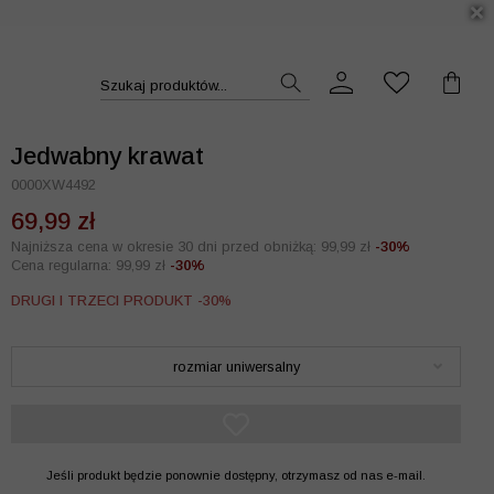
DUKT >>
Szukaj produktów...
Jedwabny krawat
0000XW4492
69,99 zł
Najniższa cena w okresie 30 dni przed obniżką: 99,99 zł
-30%
Cena regularna: 99,99 zł
-30%
DRUGI I TRZECI PRODUKT -30%
rozmiar uniwersalny
Jeśli produkt będzie ponownie dostępny, otrzymasz od nas e-mail.