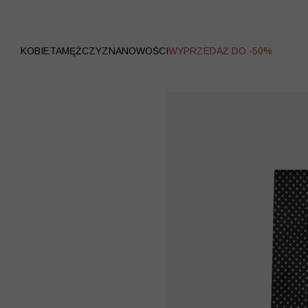
WYPRZEDAŻ
KOBIETA
MĘŻCZYZNA
NOWOŚCI
WYPRZEDAŻ DO -50%