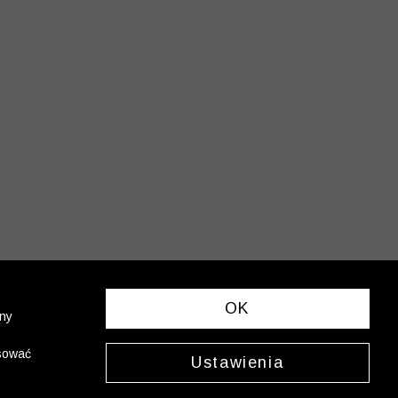
OK
ony
asować
Ustawienia