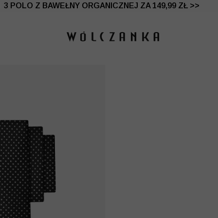
 DO -50% | DODATKOWE -30% NA DRUGI I TRZECI PRO
3 POLO Z BAWEŁNY ORGANICZNEJ ZA 149,99 ZŁ >>