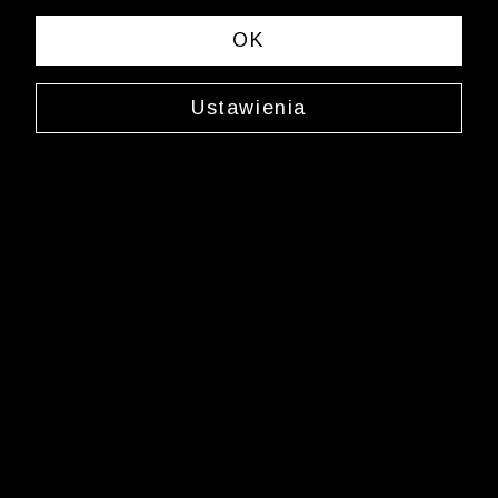
OK
Ustawienia
Jedwabny krawat
0G08JX2948
69,99 zł