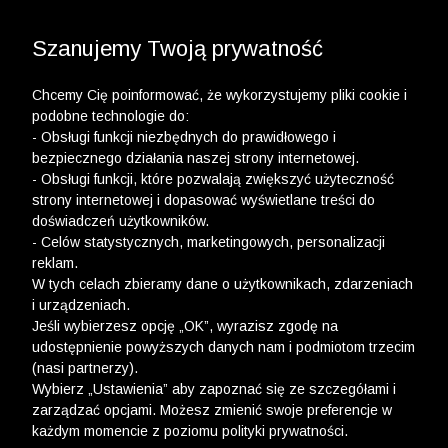
3 POLO Z BAWEŁNY ORGANICZNEJ ZA 149,99 ZŁ >>
WYPRZEDAŻ DO -50% | DODATKOWE -30% NA
DRUGI I TRZECI PRODUKT >>
Szanujemy Twoją prywatność
Chcemy Cię poinformować, że wykorzystujemy pliki cookie i
podobne technologie do:
- Obsługi funkcji niezbędnych do prawidłowego i
bezpiecznego działania naszej strony internetowej.
- Obsługi funkcji, które pozwalają zwiększyć użyteczność
strony internetowej i dopasować wyświetlane treści do
doświadczeń użytkowników.
- Celów statystycznych, marketingowych, personalizacji
reklam.
W tych celach zbieramy dane o użytkownikach, zdarzeniach
i urządzeniach.
Jeśli wybierzesz opcję „OK”, wyrazisz zgodę na
udostępnienie powyższych danych nam i podmiotom trzecim
(nasi partnerzy).
Wybierz „Ustawienia” aby zapoznać się ze szczegółami i
zarządzać opcjami. Możesz zmienić swoje preferencje w
każdym momencie z poziomu polityki prywatności.