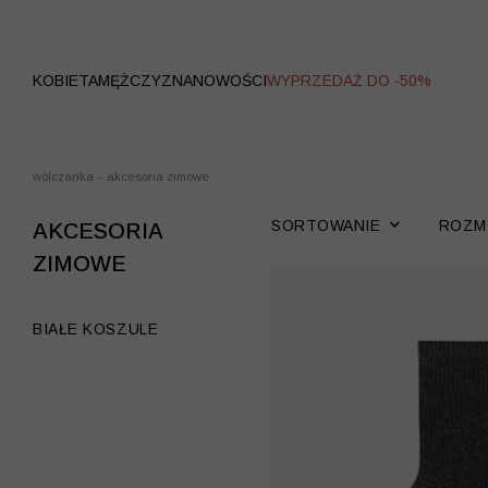
WYPRZEDAŻ
KOBIETA
MĘŻCZYZNA
NOWOŚCI
WYPRZEDAŻ DO -50%
wólczanka
-
akcesoria zimowe
SORTOWANIE
ROZM
AKCESORIA
ZIMOWE
BIAŁE KOSZULE