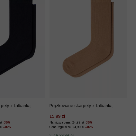
pety z falbanką
Prążkowane skarpety z falbanką
15,99 zł
zł
-36%
Najniższa cena: 24,99 zł
-36%
 zł
-36%
Cena regularna: 24,99 zł
-36%
3 ZA 29,99 ZŁ