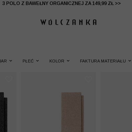
 DO -50% | DODATKOWE -30% NA DRUGI I TRZECI PRO
3 POLO Z BAWEŁNY ORGANICZNEJ ZA 149,99 ZŁ >>
IAR
PŁEĆ
KOLOR
FAKTURA MATERIAŁU