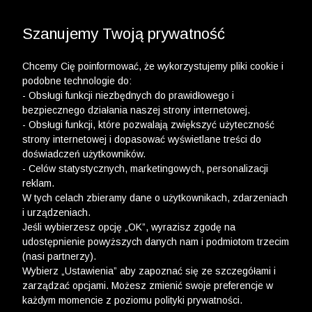
3 POLO Z BAWEŁNY ORGANICZNEJ ZA 149,99 ZŁ >>
WYPRZEDAŻ DO -50% | DODATKOWE -30% NA
DRUGI I TRZECI PRODUKT >>
Szanujemy Twoją prywatność
Chcemy Cię poinformować, że wykorzystujemy pliki cookie i
podobne technologie do:
- Obsługi funkcji niezbędnych do prawidłowego i
bezpiecznego działania naszej strony internetowej.
- Obsługi funkcji, które pozwalają zwiększyć użyteczność
strony internetowej i dopasować wyświetlane treści do
doświadczeń użytkowników.
- Celów statystycznych, marketingowych, personalizacji
reklam.
W tych celach zbieramy dane o użytkownikach, zdarzeniach
i urządzeniach.
Jeśli wybierzesz opcję „OK”, wyrazisz zgodę na
udostępnienie powyższych danych nam i podmiotom trzecim
(nasi partnerzy).
Wybierz „Ustawienia” aby zapoznać się ze szczegółami i
zarządzać opcjami. Możesz zmienić swoje preferencje w
każdym momencie z poziomu polityki prywatności.