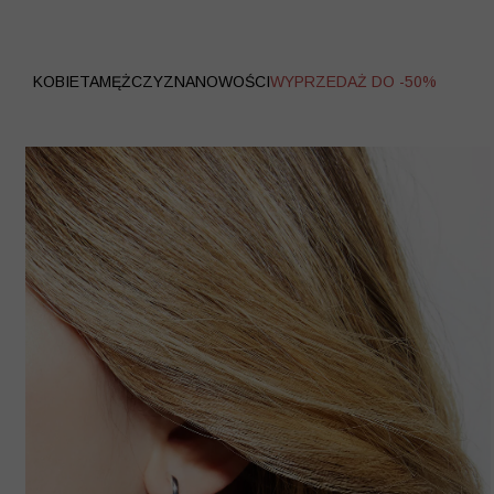
WYPRZEDAŻ
KOBIETA
MĘŻCZYZNA
NOWOŚCI
WYPRZEDAŻ DO -50%