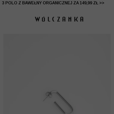
 DO -50% | DODATKOWE -30% NA DRUGI I TRZECI PRO
3 POLO Z BAWEŁNY ORGANICZNEJ ZA 149,99 ZŁ >>