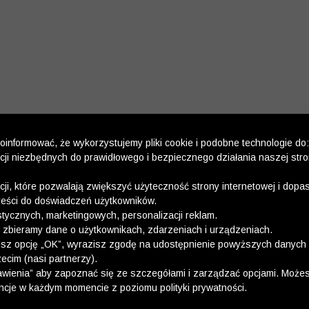
informować, że wykorzystujemy pliki cookie i podobne technologie do:
kcji niezbędnych do prawidłowego i bezpiecznego działania naszej str
kcji, które pozwalają zwiększyć użyteczność strony internetowej i dop
reści do doświadczeń użytkowników.
stycznych, marketingowych, personalizacji reklam.
 zbieramy dane o użytkownikach, zdarzeniach i urządzeniach.
esz opcję „OK”, wyrazisz zgodę na udostępnienie powyższych danych 
ecim (nasi partnerzy).
wienia” aby zapoznać się ze szczegółami i zarządzać opcjami. Może
ncje w każdym momencie z poziomu polityki prywatności.