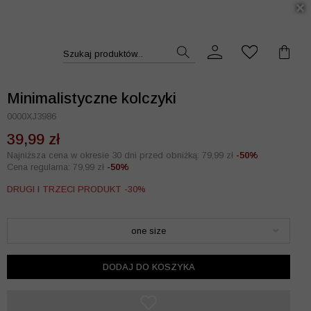
DUKT >>
Szukaj produktów...
Minimalistyczne kolczyki
0000XJ3986
39,99 zł
Najniższa cena w okresie 30 dni przed obniżką: 79,99 zł
-50%
Cena regularna: 79,99 zł
-50%
DRUGI I TRZECI PRODUKT -30%
one size
DODAJ DO KOSZYKA