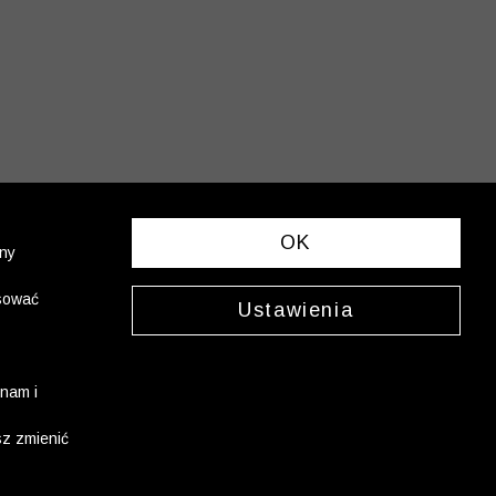
OK
ony
asować
Ustawienia
nam i
sz zmienić