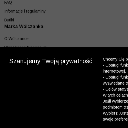
FAQ
Informacje i regulaminy
Butiki
Marka Wólczanka
O Wólczance
Współpraca biznesowa
Blog
Chcemy Cię po
Szanujemy Twoją prywatność
Program lojalnościowy
- Obsługi fun
internetowej.
Aplikacja
- Obsługi fun
wyświetlane t
Pobierz z App Store
- Celów staty
Pobierz z Google play
W tych celach
Jeśli wybierz
podmiotom trz
Dołącz do nas
Wybierz „Usta
swoje prefere