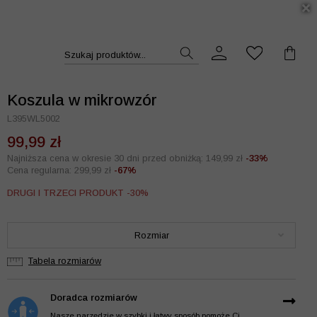
DUKT >>
Szukaj produktów...
Koszula w mikrowzór
L395WL5002
99,99 zł
Najniższa cena w okresie 30 dni przed obniżką: 149,99 zł
-33%
Cena regularna: 299,99 zł
-67%
DRUGI I TRZECI PRODUKT -30%
Rozmiar
Tabela rozmiarów
Doradca rozmiarów
Nasze narzędzie w szybki i łatwy sposób pomoże Ci