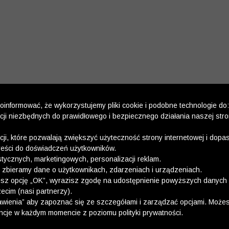
informować, że wykorzystujemy pliki cookie i podobne technologie do:
kcji niezbędnych do prawidłowego i bezpiecznego działania naszej str
kcji, które pozwalają zwiększyć użyteczność strony internetowej i dop
reści do doświadczeń użytkowników.
stycznych, marketingowych, personalizacji reklam.
 zbieramy dane o użytkownikach, zdarzeniach i urządzeniach.
esz opcję „OK”, wyrazisz zgodę na udostępnienie powyższych danych 
ecim (nasi partnerzy).
wienia” aby zapoznać się ze szczegółami i zarządzać opcjami. Może
ncje w każdym momencie z poziomu polityki prywatności.