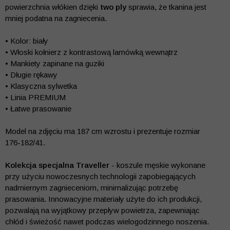
powierzchnia włókien dzięki
two ply
sprawia, że tkanina jest
mniej podatna na zagniecenia.
• Kolor: biały
• Włoski kołnierz z kontrastową lamówką wewnątrz
• Mankiety zapinane na guziki
• Długie rękawy
• Klasyczna sylwetka
• Linia PREMIUM
• Łatwe prasowanie
Model na zdjęciu ma 187 cm wzrostu i prezentuje rozmiar
176-182/41.
Kolekcja specjalna Traveller
- koszule męskie wykonane
przy użyciu nowoczesnych technologii zapobiegających
nadmiernym zagnieceniom, minimalizując potrzebę
prasowania. Innowacyjne materiały użyte do ich produkcji,
pozwalają na wyjątkowy przepływ powietrza, zapewniając
chłód i świeżość nawet podczas wielogodzinnego noszenia.