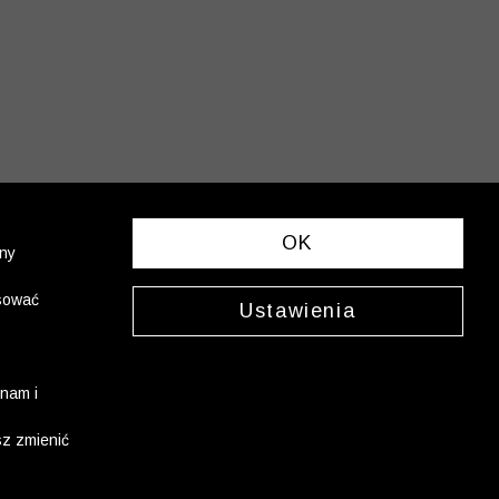
OK
ony
asować
Ustawienia
nam i
sz zmienić