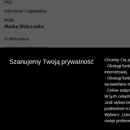
FAQ
Informacje i regulaminy
Butiki
Marka Wólczanka
O Wólczance
Współpraca biznesowa
Blog
Chcemy Cię po
Szanujemy Twoją prywatność
- Obsługi fun
Program lojalnościowy
internetowej.
Aplikacja
- Obsługi fun
wyświetlane t
Pobierz z App Store
- Celów staty
Pobierz z Google play
W tych celach
Jeśli wybierz
podmiotom trz
Dołącz do nas
Wybierz „Usta
swoje prefere