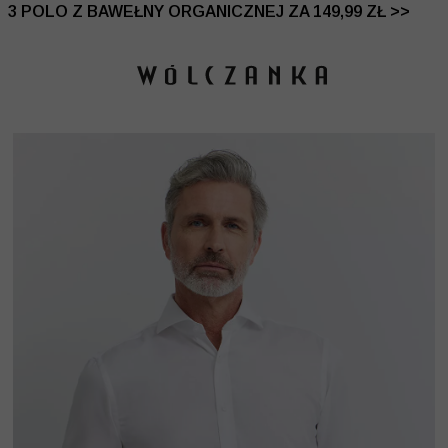
 DO -50% | DODATKOWE -30% NA DRUGI I TRZECI PRO
3 POLO Z BAWEŁNY ORGANICZNEJ ZA 149,99 ZŁ >>