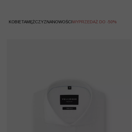
WYPRZEDAŻ
KOBIETA
MĘŻCZYZNA
NOWOŚCI
WYPRZEDAŻ DO -50%