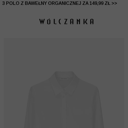
 DO -50% | DODATKOWE -30% NA DRUGI I TRZECI PRO
3 POLO Z BAWEŁNY ORGANICZNEJ ZA 149,99 ZŁ >>