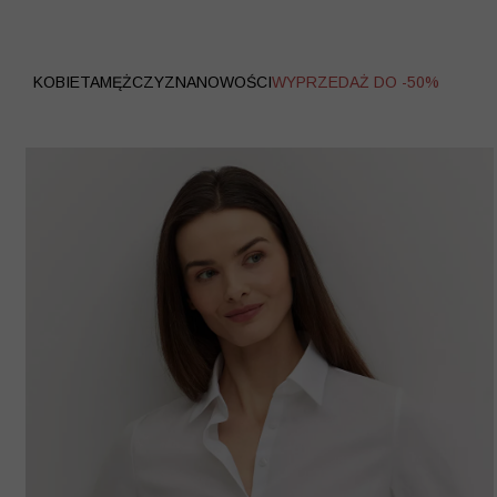
WYPRZEDAŻ
KOBIETA
MĘŻCZYZNA
NOWOŚCI
WYPRZEDAŻ DO -50%