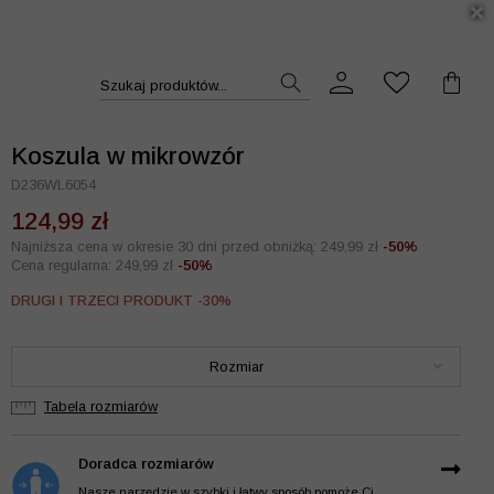
DUKT >>
Szukaj produktów...
Koszula w mikrowzór
D236WL6054
124,99 zł
Najniższa cena w okresie 30 dni przed obniżką: 249,99 zł
-50%
Cena regularna: 249,99 zł
-50%
DRUGI I TRZECI PRODUKT -30%
Rozmiar
Tabela rozmiarów
Doradca rozmiarów
Nasze narzędzie w szybki i łatwy sposób pomoże Ci