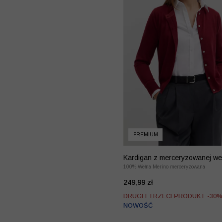
PREMIUM
Kardigan z merceryzowanej we
merino
100% Wełna Merino merceryzowana
249,99 zł
DRUGI I TRZECI PRODUKT -30
NOWOŚĆ