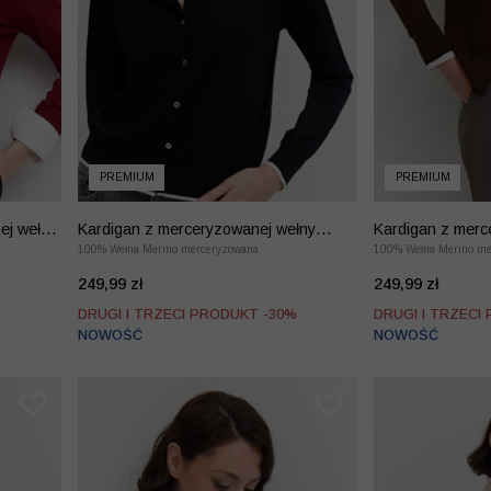
PREMIUM
PREMIUM
ej wełny
Kardigan z merceryzowanej wełny
Kardigan z merc
merino
100% Wełna Merino merceryzowana
merino
100% Wełna Merino me
249,99 zł
249,99 zł
%
DRUGI I TRZECI PRODUKT -30%
DRUGI I TRZECI
NOWOŚĆ
NOWOŚĆ