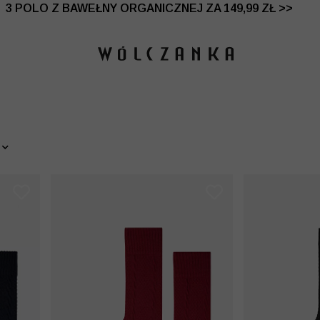
 DO -50% | DODATKOWE -30% NA DRUGI I TRZECI PRO
3 POLO Z BAWEŁNY ORGANICZNEJ ZA 149,99 ZŁ >>