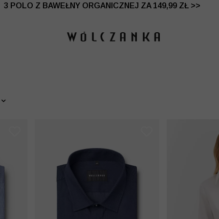
 DO -50% | DODATKOWE -30% NA DRUGI I TRZECI PRO
3 POLO Z BAWEŁNY ORGANICZNEJ ZA 149,99 ZŁ >>