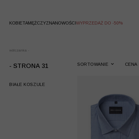
WYPRZEDAŻ
KOBIETA
MĘŻCZYZNA
NOWOŚCI
WYPRZEDAŻ DO -50%
wólczanka
-
SORTOWANIE
CENA
- STRONA 31
BIAŁE KOSZULE