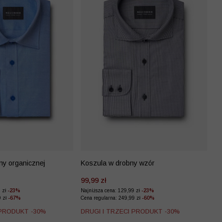
ny organicznej
Koszula w drobny wzór
99,99 zł
9 zł
-23%
Najniższa cena: 129,99 zł
-23%
9 zł
-67%
Cena regularna: 249,99 zł
-60%
 PRODUKT -30%
DRUGI I TRZECI PRODUKT -30%