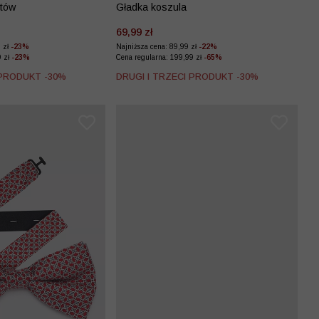
etów
Gładka koszula
69,99 zł
9 zł
-23%
Najniższa cena: 89,99 zł
-22%
9 zł
-23%
Cena regularna: 199,99 zł
-65%
 PRODUKT -30%
DRUGI I TRZECI PRODUKT -30%