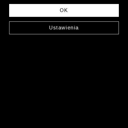
OK
Ustawienia
Jedwabny krawat
0000XJ5613
69,99 zł