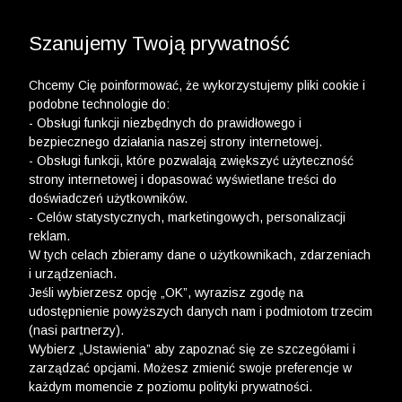
3 POLO Z BAWEŁNY ORGANICZNEJ ZA 149,99 ZŁ >>
WYPRZEDAŻ DO -50% | DODATKOWE -30% NA
DRUGI I TRZECI PRODUKT >>
Szanujemy Twoją prywatność
Chcemy Cię poinformować, że wykorzystujemy pliki cookie i
podobne technologie do:
- Obsługi funkcji niezbędnych do prawidłowego i
bezpiecznego działania naszej strony internetowej.
- Obsługi funkcji, które pozwalają zwiększyć użyteczność
strony internetowej i dopasować wyświetlane treści do
doświadczeń użytkowników.
- Celów statystycznych, marketingowych, personalizacji
reklam.
W tych celach zbieramy dane o użytkownikach, zdarzeniach
i urządzeniach.
Jeśli wybierzesz opcję „OK”, wyrazisz zgodę na
udostępnienie powyższych danych nam i podmiotom trzecim
(nasi partnerzy).
Wybierz „Ustawienia” aby zapoznać się ze szczegółami i
zarządzać opcjami. Możesz zmienić swoje preferencje w
każdym momencie z poziomu polityki prywatności.