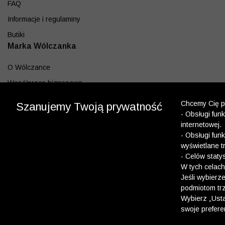
FAQ
Informacje i regulaminy
Butiki
Marka Wólczanka
O Wólczance
Współpraca biznesowa
Blog
Chcemy Cię po
Szanujemy Twoją prywatność
Program lojalnościowy
- Obsługi fun
internetowej.
Aplikacja
- Obsługi fun
wyświetlane t
Pobierz z App Store
- Celów staty
Pobierz z Google play
W tych celach
Jeśli wybierz
podmiotom trz
Dołącz do nas
Wybierz „Usta
swoje prefere