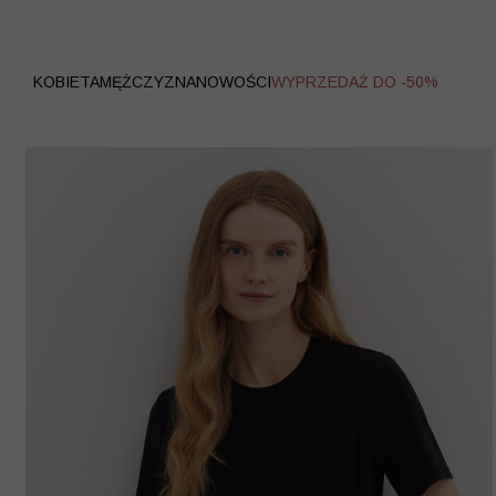
WYPRZEDAŻ
KOBIETA
MĘŻCZYZNA
NOWOŚCI
WYPRZEDAŻ DO -50%