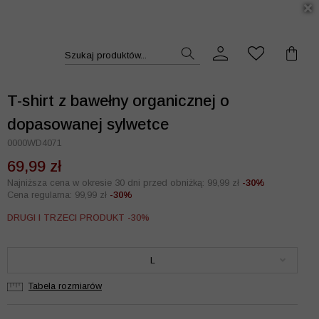
DUKT >>
Szukaj produktów...
T-shirt z bawełny organicznej o
dopasowanej sylwetce
0000WD4071
69,99 zł
Najniższa cena w okresie 30 dni przed obniżką: 99,99 zł
-30%
Cena regularna: 99,99 zł
-30%
DRUGI I TRZECI PRODUKT -30%
L
Tabela rozmiarów