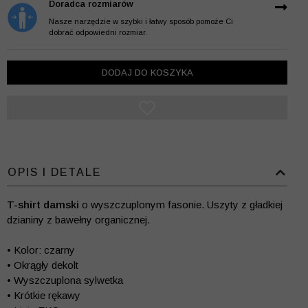
Doradca rozmiarów
Nasze narzędzie w szybki i łatwy sposób pomoże Ci
dobrać odpowiedni rozmiar.
DODAJ DO KOSZYKA
OPIS I DETALE
T-shirt damski
o wyszczuplonym fasonie. Uszyty z gładkiej
dzianiny z bawełny organicznej.
• Kolor: czarny
• Okrągły dekolt
• Wyszczuplona sylwetka
• Krótkie rękawy