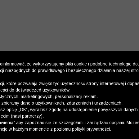
informować, że wykorzystujemy pliki cookie i podobne technologie do:
kcji niezbędnych do prawidłowego i bezpiecznego działania naszej str
kcji, które pozwalają zwiększyć użyteczność strony internetowej i dop
reści do doświadczeń użytkowników.
stycznych, marketingowych, personalizacji reklam.
 zbieramy dane o użytkownikach, zdarzeniach i urządzeniach.
esz opcję „OK”, wyrazisz zgodę na udostępnienie powyższych danych 
ecim (nasi partnerzy).
wienia” aby zapoznać się ze szczegółami i zarządzać opcjami. Może
ncje w każdym momencie z poziomu polityki prywatności.