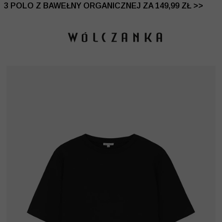
 DO -50% | DODATKOWE -30% NA DRUGI I TRZECI PRO
3 POLO Z BAWEŁNY ORGANICZNEJ ZA 149,99 ZŁ >>