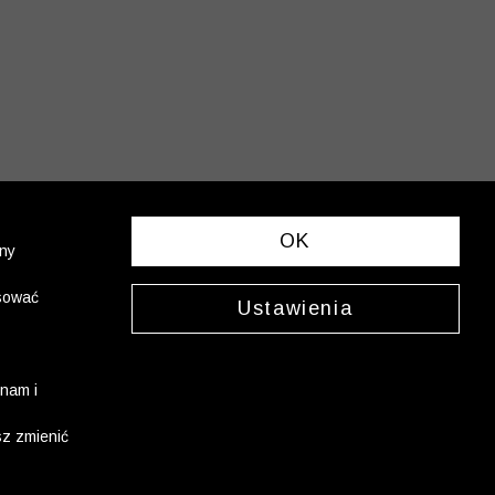
OK
ony
asować
Ustawienia
nam i
sz zmienić