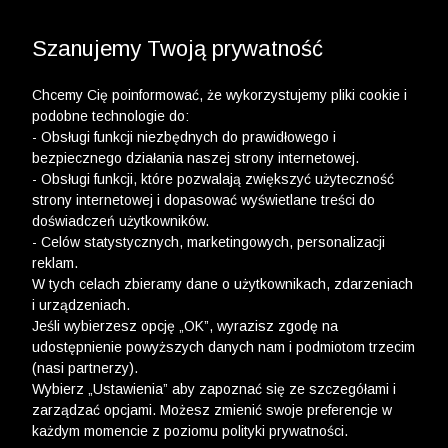
3 POLO Z BAWEŁNY ORGANICZNEJ ZA 149,99 ZŁ >>
WYPRZEDAŻ DO -50% | DODATKOWE -30% NA
DRUGI I TRZECI PRODUKT >>
Szanujemy Twoją prywatność
Chcemy Cię poinformować, że wykorzystujemy pliki cookie i
podobne technologie do:
- Obsługi funkcji niezbędnych do prawidłowego i
bezpiecznego działania naszej strony internetowej.
- Obsługi funkcji, które pozwalają zwiększyć użyteczność
strony internetowej i dopasować wyświetlane treści do
doświadczeń użytkowników.
- Celów statystycznych, marketingowych, personalizacji
reklam.
W tych celach zbieramy dane o użytkownikach, zdarzeniach
i urządzeniach.
Jeśli wybierzesz opcję „OK”, wyrazisz zgodę na
udostępnienie powyższych danych nam i podmiotom trzecim
(nasi partnerzy).
Wybierz „Ustawienia” aby zapoznać się ze szczegółami i
zarządzać opcjami. Możesz zmienić swoje preferencje w
każdym momencie z poziomu polityki prywatności.