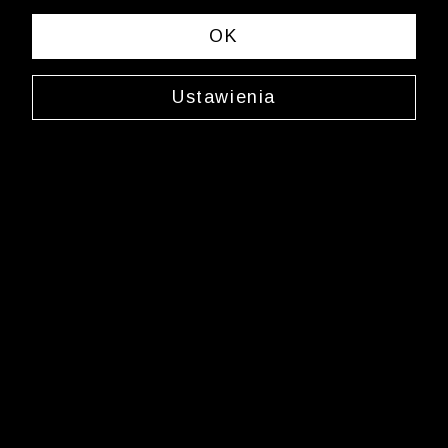
sklep.internetowy@wolczanka.pl
Obsługa Klienta
OK
Pomoc
Ustawienia
Kontakt
Dostawy
Zwroty i reklamacje
FAQ
Informacje i regulaminy
Butiki
Marka Wólczanka
O Wólczance
Współpraca biznesowa
Blog
Program lojalnościowy
Aplikacja