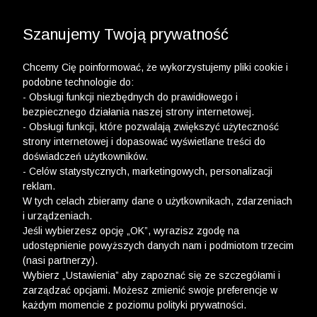
3 POLO Z BAWEŁNY ORGANICZNEJ ZA 149,99 ZŁ >>
3 POLO Z BAWEŁNY MERCERYZOWANEJ ZA 199,99
WYPRZEDAŻ DO -50% | DODATKOWE -30% NA
DRUGI I TRZECI PRODUKT >>
ZŁ >>
Szanujemy Twoją prywatność
Chcemy Cię poinformować, że wykorzystujemy pliki cookie i
podobne technologie do:
- Obsługi funkcji niezbędnych do prawidłowego i
bezpiecznego działania naszej strony internetowej.
- Obsługi funkcji, które pozwalają zwiększyć użyteczność
Newsletter
strony internetowej i dopasować wyświetlane treści do
doświadczeń użytkowników.
Zarejestruj się i bądź na bieżąco z nowościami
- Celów statystycznych, marketingowych, personalizacji
i okazjami na Wólczanka.pl i daj się zainspirować!
reklam.
W tych celach zbieramy dane o użytkownikach, zdarzeniach
i urządzeniach.
Jeśli wybierzesz opcję „OK”, wyrazisz zgodę na
udostępnienie powyższych danych nam i podmiotom trzecim
(nasi partnerzy).
Kontakt z Biurem Obsługi Klienta
Wybierz „Ustawienia” aby zapoznać się ze szczegółami i
zarządzać opcjami. Możesz zmienić swoje preferencje w
+48 12 345 19 48
każdym momencie z poziomu polityki prywatności.