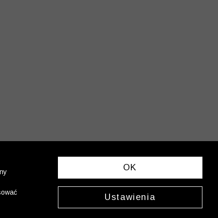
OK
ony
asować
Ustawienia