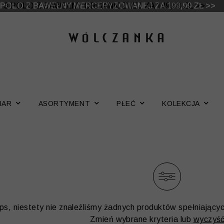
 DO -50% | DODATKOWE -30% NA DRUGI I TRZECI PRO
3 POLO Z BAWEŁNY ORGANICZNEJ ZA 149,99 ZŁ >>
IAR
ASORTYMENT
PŁEĆ
KOLEKCJA
ps, niestety nie znaleźliśmy żadnych produktów spełniający
Zmień wybrane kryteria lub
wyczyść 