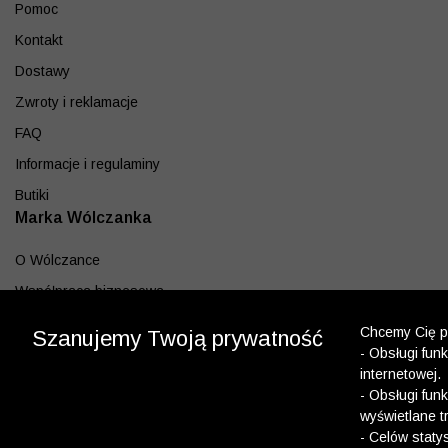
Pomoc
Kontakt
Dostawy
Zwroty i reklamacje
FAQ
Informacje i regulaminy
Butiki
Marka Wólczanka
O Wólczance
Współpraca biznesowa
Blog
Chcemy Cię po
Szanujemy Twoją prywatność
Program lojalnościowy
- Obsługi fun
internetowej.
Aplikacja
- Obsługi fun
wyświetlane t
Pobierz z App Store
- Celów staty