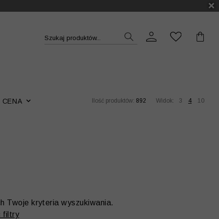
DUKT >>
Szukaj produktów...
CENA
Ilość produktów:
892
Widok:
3
4
10
ch Twoje kryteria wyszukiwania.
filtry