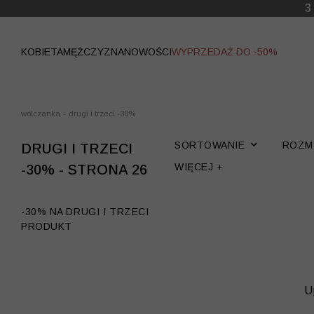
WYPRZEDAŻ
KOBIETA
MĘŻCZYZNA
NOWOŚCI
WYPRZEDAŻ DO -50%
wólczanka
-
drugi i trzeci -30%
SORTOWANIE
ROZM
DRUGI I TRZECI
WIĘCEJ +
-30% - STRONA 26
-30% NA DRUGI I TRZECI
PRODUKT
U