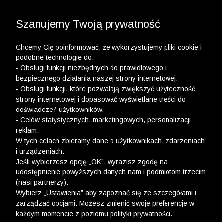
3 POLO Z BAWEŁNY ORGANICZNEJ ZA 149,99 ZŁ >>
WYPRZEDAŻ DO -50% | DODATKOWE -30% NA
DRUGI I TRZECI PRODUKT >>
Szanujemy Twoją prywatność
Chcemy Cię poinformować, że wykorzystujemy pliki cookie i
podobne technologie do:
- Obsługi funkcji niezbędnych do prawidłowego i
bezpiecznego działania naszej strony internetowej.
- Obsługi funkcji, które pozwalają zwiększyć użyteczność
strony internetowej i dopasować wyświetlane treści do
doświadczeń użytkowników.
- Celów statystycznych, marketingowych, personalizacji
reklam.
W tych celach zbieramy dane o użytkownikach, zdarzeniach
i urządzeniach.
Jeśli wybierzesz opcję „OK”, wyrazisz zgodę na
udostępnienie powyższych danych nam i podmiotom trzecim
(nasi partnerzy).
Wybierz „Ustawienia” aby zapoznać się ze szczegółami i
zarządzać opcjami. Możesz zmienić swoje preferencje w
każdym momencie z poziomu polityki prywatności.