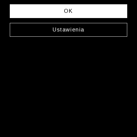
OK
Ustawienia
Fioletowe skarpety
0000WY0338
9,99 zł