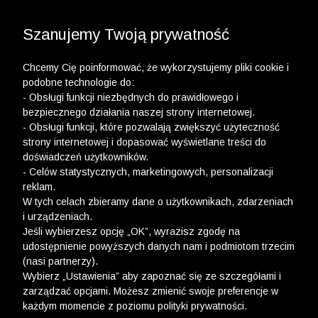
3 POLO Z BAWEŁNY ORGANICZNEJ ZA 149,99 ZŁ >>
WYPRZEDAŻ DO -50% | DODATKOWE -30% NA
DRUGI I TRZECI PRODUKT >>
Szanujemy Twoją prywatność
Chcemy Cię poinformować, że wykorzystujemy pliki cookie i
podobne technologie do:
- Obsługi funkcji niezbędnych do prawidłowego i
bezpiecznego działania naszej strony internetowej.
- Obsługi funkcji, które pozwalają zwiększyć użyteczność
strony internetowej i dopasować wyświetlane treści do
doświadczeń użytkowników.
- Celów statystycznych, marketingowych, personalizacji
reklam.
W tych celach zbieramy dane o użytkownikach, zdarzeniach
i urządzeniach.
Jeśli wybierzesz opcję „OK”, wyrazisz zgodę na
udostępnienie powyższych danych nam i podmiotom trzecim
(nasi partnerzy).
Wybierz „Ustawienia” aby zapoznać się ze szczegółami i
zarządzać opcjami. Możesz zmienić swoje preferencje w
każdym momencie z poziomu polityki prywatności.