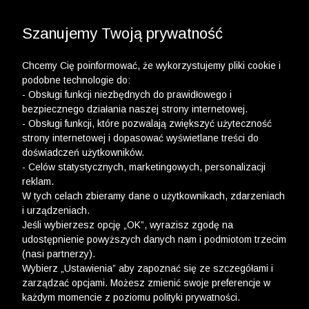
3 POLO Z BAWEŁNY ORGANICZNEJ ZA 149,99 ZŁ >>
WYPRZEDAŻ DO -50% | DODATKOWE -30% NA
DRUGI I TRZECI PRODUKT >>
Szanujemy Twoją prywatność
Chcemy Cię poinformować, że wykorzystujemy pliki cookie i
podobne technologie do:
- Obsługi funkcji niezbędnych do prawidłowego i
bezpiecznego działania naszej strony internetowej.
- Obsługi funkcji, które pozwalają zwiększyć użyteczność
strony internetowej i dopasować wyświetlane treści do
doświadczeń użytkowników.
- Celów statystycznych, marketingowych, personalizacji
reklam.
W tych celach zbieramy dane o użytkownikach, zdarzeniach
i urządzeniach.
Jeśli wybierzesz opcję „OK”, wyrazisz zgodę na
udostępnienie powyższych danych nam i podmiotom trzecim
(nasi partnerzy).
Wybierz „Ustawienia” aby zapoznać się ze szczegółami i
zarządzać opcjami. Możesz zmienić swoje preferencje w
każdym momencie z poziomu polityki prywatności.