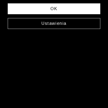
OK
Ustawienia
Jedwabna poszetka
0000ZS6003
99,99 zł