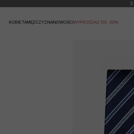
WYPRZEDAŻ
KOBIETA
MĘŻCZYZNA
NOWOŚCI
WYPRZEDAŻ DO -50%