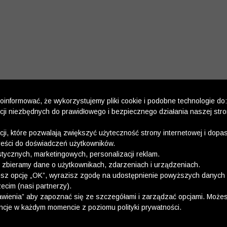
informować, że wykorzystujemy pliki cookie i podobne technologie do:
kcji niezbędnych do prawidłowego i bezpiecznego działania naszej str
kcji, które pozwalają zwiększyć użyteczność strony internetowej i dop
reści do doświadczeń użytkowników.
stycznych, marketingowych, personalizacji reklam.
 zbieramy dane o użytkownikach, zdarzeniach i urządzeniach.
esz opcję „OK”, wyrazisz zgodę na udostępnienie powyższych danych 
ecim (nasi partnerzy).
wienia” aby zapoznać się ze szczegółami i zarządzać opcjami. Może
ncje w każdym momencie z poziomu polityki prywatności.