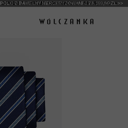
 DO -50% | DODATKOWE -30% NA DRUGI I TRZECI PRO
3 POLO Z BAWEŁNY ORGANICZNEJ ZA 149,99 ZŁ >>