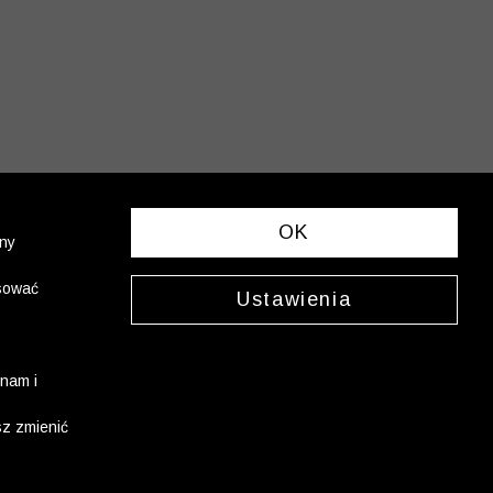
OK
ony
asować
Ustawienia
nam i
sz zmienić