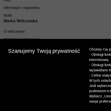
FAQ
Informacje i regulaminy
Butiki
Marka Wólczanka
O Wólczance
Współpraca biznesowa
Blog
Chcemy Cię po
Szanujemy Twoją prywatność
- Obsługi fun
Program lojalnościowy
internetowej.
Aplikacja
- Obsługi fun
wyświetlane t
Pobierz z App Store
- Celów staty
Pobierz z Google play
W tych celach
Jeśli wybierz
podmiotom trz
Dołącz do nas
Wybierz „Usta
swoje prefere