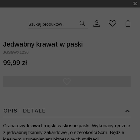
DUKT >>
Szukaj produktów...
Jedwabny krawat w paski
JGS8WX1230
99,99 zł
OPIS I DETALE
Granatowy
krawat męski
w skośne paski. Wykonany ręcznie
z jedwabnej tkaniny żakardowej, o szerokości 8cm. Będzie
idealnym uzupełnieniem biznesowych stylizacji.