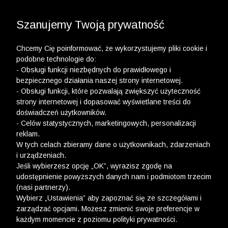
3 POLO Z BAWEŁNY ORGANICZNEJ ZA 149,99 ZŁ >>
WYPRZEDAŻ DO -50% | DODATKOWE -30% NA
DRUGI I TRZECI PRODUKT >>
Szanujemy Twoją prywatność
Chcemy Cię poinformować, że wykorzystujemy pliki cookie i
podobne technologie do:
- Obsługi funkcji niezbędnych do prawidłowego i
bezpiecznego działania naszej strony internetowej.
- Obsługi funkcji, które pozwalają zwiększyć użyteczność
strony internetowej i dopasować wyświetlane treści do
doświadczeń użytkowników.
- Celów statystycznych, marketingowych, personalizacji
reklam.
W tych celach zbieramy dane o użytkownikach, zdarzeniach
i urządzeniach.
Jeśli wybierzesz opcję „OK”, wyrazisz zgodę na
udostępnienie powyższych danych nam i podmiotom trzecim
(nasi partnerzy).
Wybierz „Ustawienia” aby zapoznać się ze szczegółami i
zarządzać opcjami. Możesz zmienić swoje preferencje w
każdym momencie z poziomu polityki prywatności.