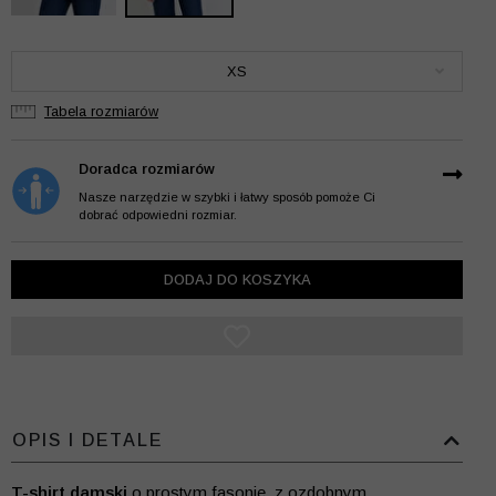
XS
Tabela rozmiarów
Doradca rozmiarów
Nasze narzędzie w szybki i łatwy sposób pomoże Ci
dobrać odpowiedni rozmiar.
DODAJ DO KOSZYKA
OPIS I DETALE
T-shirt damski
o prostym fasonie, z ozdobnym