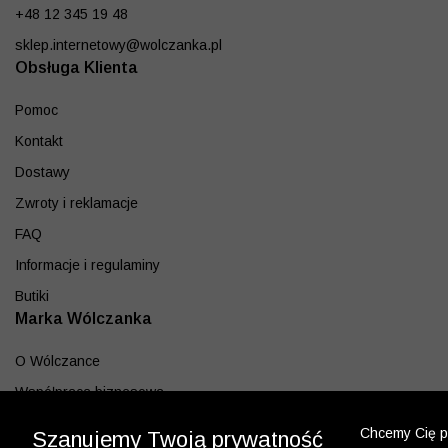
+48 12 345 19 48
sklep.internetowy@wolczanka.pl
Obsługa Klienta
Pomoc
Kontakt
Dostawy
Zwroty i reklamacje
FAQ
Informacje i regulaminy
Butiki
Marka Wólczanka
O Wólczance
Współpraca biznesowa
Blog
Chcemy Cię po
Szanujemy Twoją prywatność