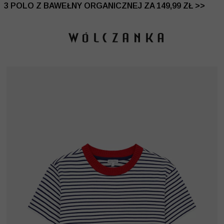
 DO -50% | DODATKOWE -30% NA DRUGI I TRZECI PRO
3 POLO Z BAWEŁNY ORGANICZNEJ ZA 149,99 ZŁ >>