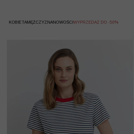
WYPRZEDAŻ
KOBIETA
MĘŻCZYZNA
NOWOŚCI
WYPRZEDAŻ DO -50%