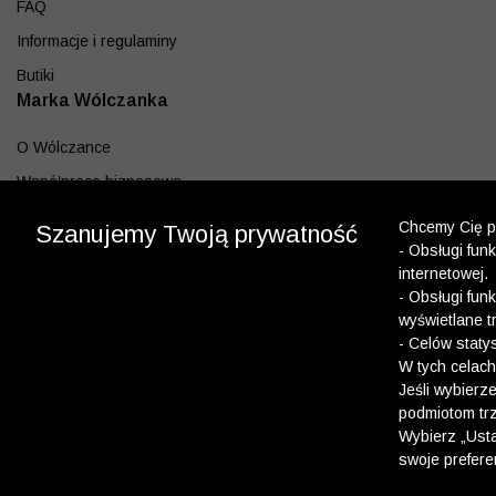
FAQ
Informacje i regulaminy
Butiki
Marka Wólczanka
O Wólczance
Współpraca biznesowa
Blog
Chcemy Cię po
Szanujemy Twoją prywatność
- Obsługi fun
Program lojalnościowy
internetowej.
Aplikacja
- Obsługi fun
wyświetlane t
Pobierz z App Store
- Celów staty
Pobierz z Google play
W tych celach
Jeśli wybierz
podmiotom trz
Dołącz do nas
Wybierz „Usta
swoje prefere