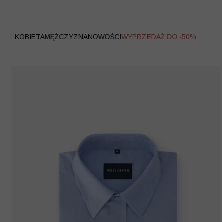
WYPRZEDAŻ
KOBIETA
MĘŻCZYZNA
NOWOŚCI
WYPRZEDAŻ DO -50%