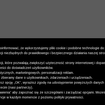
informować, że wykorzystujemy pliki cookie i podobne technologie do:
kcji niezbędnych do prawidłowego i bezpiecznego działania naszej str
kcji, które pozwalają zwiększyć użyteczność strony internetowej i dop
reści do doświadczeń użytkowników.
stycznych, marketingowych, personalizacji reklam.
 zbieramy dane o użytkownikach, zdarzeniach i urządzeniach.
esz opcję „OK”, wyrazisz zgodę na udostępnienie powyższych danych 
ecim (nasi partnerzy).
wienia” aby zapoznać się ze szczegółami i zarządzać opcjami. Może
ncje w każdym momencie z poziomu polityki prywatności.