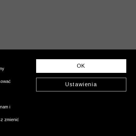
OK
ony
asować
Ustawienia
nam i
sz zmienić