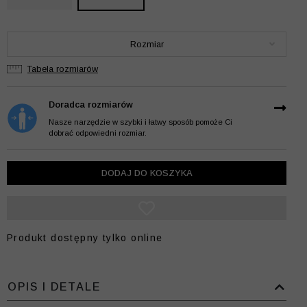
Rozmiar
Tabela rozmiarów
Doradca rozmiarów
Nasze narzędzie w szybki i łatwy sposób pomoże Ci
dobrać odpowiedni rozmiar.
DODAJ DO KOSZYKA
Produkt dostępny tylko online
OPIS I DETALE