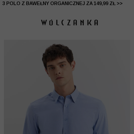
 DO -50% | DODATKOWE -30% NA DRUGI I TRZECI PRO
3 POLO Z BAWEŁNY ORGANICZNEJ ZA 149,99 ZŁ >>