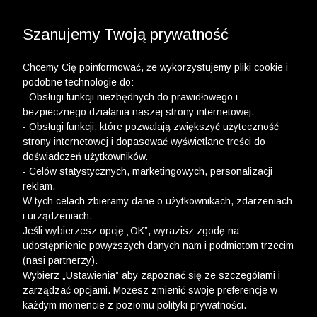
3 POLO Z BAWEŁNY ORGANICZNEJ ZA 149,99 ZŁ >>
WYPRZEDAŻ DO -50% | DODATKOWE -30% NA
DRUGI I TRZECI PRODUKT >>
Szanujemy Twoją prywatność
Chcemy Cię poinformować, że wykorzystujemy pliki cookie i
podobne technologie do:
- Obsługi funkcji niezbędnych do prawidłowego i
bezpiecznego działania naszej strony internetowej.
- Obsługi funkcji, które pozwalają zwiększyć użyteczność
strony internetowej i dopasować wyświetlane treści do
doświadczeń użytkowników.
- Celów statystycznych, marketingowych, personalizacji
reklam.
W tych celach zbieramy dane o użytkownikach, zdarzeniach
i urządzeniach.
Jeśli wybierzesz opcję „OK”, wyrazisz zgodę na
udostępnienie powyższych danych nam i podmiotom trzecim
(nasi partnerzy).
Wybierz „Ustawienia” aby zapoznać się ze szczegółami i
zarządzać opcjami. Możesz zmienić swoje preferencje w
każdym momencie z poziomu polityki prywatności.