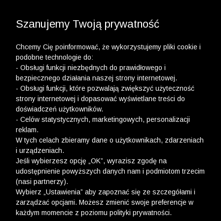
3 POLO Z BAWEŁNY ORGANICZNEJ ZA 149,99 ZŁ >>
WYPRZEDAŻ DO -50% | DODATKOWE -30% NA
DRUGI I TRZECI PRODUKT >>
Szanujemy Twoją prywatność
Chcemy Cię poinformować, że wykorzystujemy pliki cookie i
podobne technologie do:
- Obsługi funkcji niezbędnych do prawidłowego i
bezpiecznego działania naszej strony internetowej.
- Obsługi funkcji, które pozwalają zwiększyć użyteczność
strony internetowej i dopasować wyświetlane treści do
doświadczeń użytkowników.
- Celów statystycznych, marketingowych, personalizacji
reklam.
W tych celach zbieramy dane o użytkownikach, zdarzeniach
i urządzeniach.
Jeśli wybierzesz opcję „OK”, wyrazisz zgodę na
udostępnienie powyższych danych nam i podmiotom trzecim
(nasi partnerzy).
Wybierz „Ustawienia” aby zapoznać się ze szczegółami i
zarządzać opcjami. Możesz zmienić swoje preferencje w
każdym momencie z poziomu polityki prywatności.