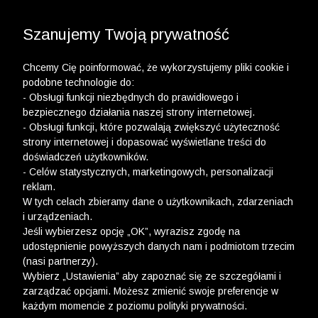
3 POLO Z BAWEŁNY ORGANICZNEJ ZA 149,99 ZŁ >>
WYPRZEDAŻ DO -50% | DODATKOWE -30% NA
DRUGI I TRZECI PRODUKT >>
Szanujemy Twoją prywatność
Chcemy Cię poinformować, że wykorzystujemy pliki cookie i
podobne technologie do:
- Obsługi funkcji niezbędnych do prawidłowego i
bezpiecznego działania naszej strony internetowej.
- Obsługi funkcji, które pozwalają zwiększyć użyteczność
strony internetowej i dopasować wyświetlane treści do
doświadczeń użytkowników.
- Celów statystycznych, marketingowych, personalizacji
reklam.
W tych celach zbieramy dane o użytkownikach, zdarzeniach
i urządzeniach.
Jeśli wybierzesz opcję „OK”, wyrazisz zgodę na
udostępnienie powyższych danych nam i podmiotom trzecim
(nasi partnerzy).
Wybierz „Ustawienia” aby zapoznać się ze szczegółami i
zarządzać opcjami. Możesz zmienić swoje preferencje w
każdym momencie z poziomu polityki prywatności.