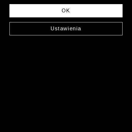
OK
Ustawienia
Jedwabny krawat
0000XW6271
69,99 zł