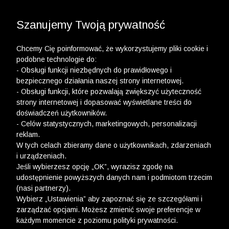
3 POLO Z BAWEŁNY ORGANICZNEJ ZA 149,99 ZŁ >>
WYPRZEDAŻ DO -50% | DODATKOWE -30% NA
DRUGI I TRZECI PRODUKT >>
Szanujemy Twoją prywatność
Chcemy Cię poinformować, że wykorzystujemy pliki cookie i
podobne technologie do:
- Obsługi funkcji niezbędnych do prawidłowego i
bezpiecznego działania naszej strony internetowej.
- Obsługi funkcji, które pozwalają zwiększyć użyteczność
strony internetowej i dopasować wyświetlane treści do
doświadczeń użytkowników.
- Celów statystycznych, marketingowych, personalizacji
reklam.
W tych celach zbieramy dane o użytkownikach, zdarzeniach
i urządzeniach.
Jeśli wybierzesz opcję „OK”, wyrazisz zgodę na
udostępnienie powyższych danych nam i podmiotom trzecim
(nasi partnerzy).
Wybierz „Ustawienia” aby zapoznać się ze szczegółami i
zarządzać opcjami. Możesz zmienić swoje preferencje w
każdym momencie z poziomu polityki prywatności.