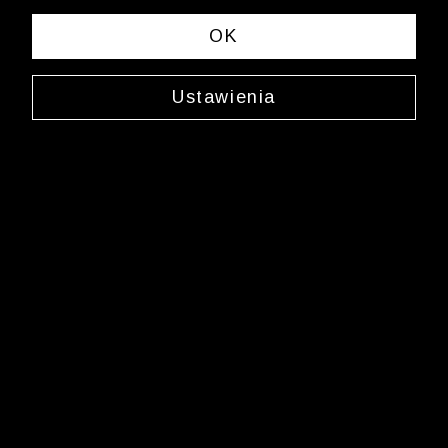
sklep.internetowy@wolczanka.pl
Obsługa Klienta
OK
Pomoc
Ustawienia
Kontakt
Dostawy
Zwroty i reklamacje
FAQ
Informacje i regulaminy
Butiki
Marka Wólczanka
O Wólczance
Współpraca biznesowa
Blog
Program lojalnościowy
Aplikacja