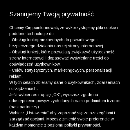
3 POLO Z BAWEŁNY ORGANICZNEJ ZA 149,99 ZŁ >>
WYPRZEDAŻ DO -50% | DODATKOWE -30% NA
DRUGI I TRZECI PRODUKT >>
Szanujemy Twoją prywatność
Chcemy Cię poinformować, że wykorzystujemy pliki cookie i
podobne technologie do:
- Obsługi funkcji niezbędnych do prawidłowego i
bezpiecznego działania naszej strony internetowej.
- Obsługi funkcji, które pozwalają zwiększyć użyteczność
Newsletter
strony internetowej i dopasować wyświetlane treści do
doświadczeń użytkowników.
Zarejestruj się i bądź na bieżąco z nowościami
- Celów statystycznych, marketingowych, personalizacji
i okazjami na Wólczanka.pl i daj się zainspirować!
reklam.
W tych celach zbieramy dane o użytkownikach, zdarzeniach
i urządzeniach.
Jeśli wybierzesz opcję „OK”, wyrazisz zgodę na
udostępnienie powyższych danych nam i podmiotom trzecim
(nasi partnerzy).
Kontakt z Biurem Obsługi Klienta
Wybierz „Ustawienia” aby zapoznać się ze szczegółami i
zarządzać opcjami. Możesz zmienić swoje preferencje w
+48 12 345 19 48
każdym momencie z poziomu polityki prywatności.