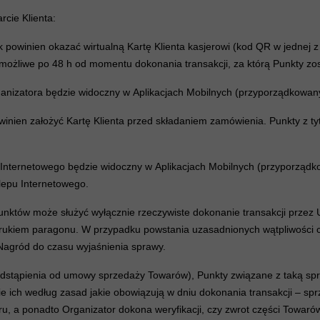
rcie Klienta:
owinien okazać wirtualną Kartę Klienta kasjerowi (kod QR w jednej z 
możliwe po 48 h od momentu dokonania transakcji, za którą Punkty zo
nizatora będzie widoczny w Aplikacjach Mobilnych (przyporządkowanyc
winien założyć Kartę Klienta przed składaniem zamówienia. Punkty z 
ternetowego będzie widoczny w Aplikacjach Mobilnych (przyporządkow
lepu Internetowego.
Punktów może służyć wyłącznie rzeczywiste dokonanie transakcji prze
drukiem paragonu. W przypadku powstania uzasadnionych wątpliwości 
Nagród do czasu wyjaśnienia sprawy.
odstąpienia od umowy sprzedaży Towarów), Punkty związane z taką sp
 ich według zasad jakie obowiązują w dniu dokonania transakcji – sprzed
 a ponadto Organizator dokona weryfikacji, czy zwrot części Towarów