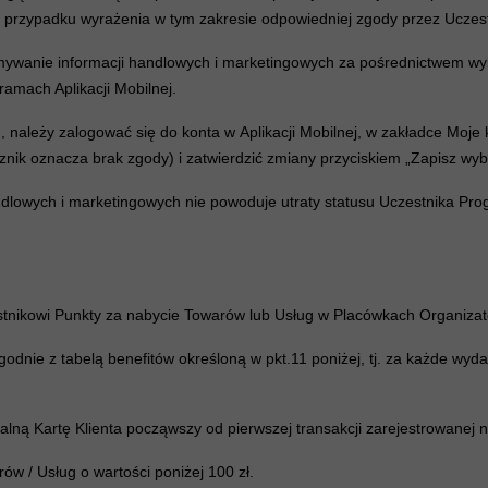
 przypadku wyrażenia w tym zakresie odpowiedniej zgody przez Uczest
ywanie informacji handlowych i marketingowych za pośrednictwem wybr
amach Aplikacji Mobilnej.
, należy zalogować się do konta w Aplikacji Mobilnej, w zakładce Moj
znik oznacza brak zgody) i zatwierdzić zmiany przyciskiem „Zapisz wyb
andlowych i marketingowych nie powoduje utraty statusu Uczestnika Pro
estnikowi Punkty za nabycie Towarów lub Usług w Placówkach Organiza
odnie z tabelą benefitów określoną w pkt.11 poniżej, tj. za każde wyda
alną Kartę Klienta począwszy od pierwszej transakcji zarejestrowanej na
w / Usług o wartości poniżej 100 zł.