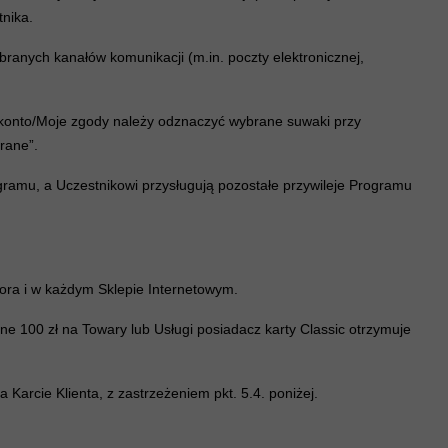
nika.
anych kanałów komunikacji (m.in. poczty elektronicznej,
e konto/Moje zgody należy odznaczyć wybrane suwaki przy
rane”.
gramu, a Uczestnikowi przysługują pozostałe przywileje Programu
tora i w każdym Sklepie Internetowym.
ne 100 zł na Towary lub Usługi posiadacz karty Classic otrzymuje
 Karcie Klienta, z zastrzeżeniem pkt. 5.4. poniżej.