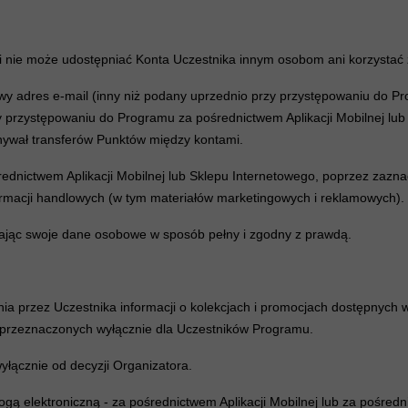
 i nie może udostępniać Konta Uczestnika innym osobom ani korzystać 
wy adres e-mail (inny niż podany uprzednio przy przystępowaniu do P
przystępowaniu do Programu za pośrednictwem Aplikacji Mobilnej lub
nywał transferów Punktów między kontami.
ednictwem Aplikacji Mobilnej lub Sklepu Internetowego, poprzez zazna
rmacji handlowych (w tym materiałów marketingowych i reklamowych).
odając swoje dane osobowe w sposób pełny i zgodny z prawdą.
a przez Uczestnika informacji o kolekcjach i promocjach dostępnych 
h przeznaczonych wyłącznie dla Uczestników Programu.
yłącznie od decyzji Organizatora.
gą elektroniczną - za pośrednictwem Aplikacji Mobilnej lub za pośred