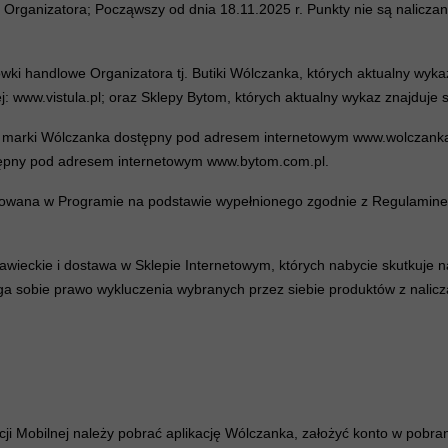
 Organizatora; Począwszy od dnia 18.11.2025 r. Punkty nie są nalicza
ki handlowe Organizatora tj. Butiki Wólczanka, których aktualny wykaz
ej: www.vistula.pl; oraz Sklepy Bytom, których aktualny wykaz znajduje
y marki Wólczanka dostępny pod adresem internetowym www.wolczanka.
stępny pod adresem internetowym www.bytom.com.pl.
strowana w Programie na podstawie wypełnionego zgodnie z Regulamine
i krawieckie i dostawa w Sklepie Internetowym, których nabycie skutkuje
ega sobie prawo wykluczenia wybranych przez siebie produktów z nalic
ji Mobilnej należy pobrać aplikację Wólczanka, założyć konto w pobran