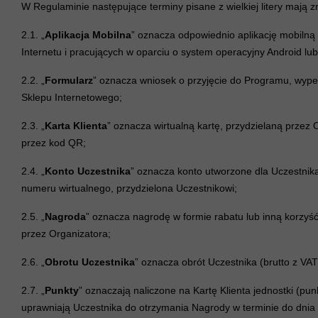
W Regulaminie następujące terminy pisane z wielkiej litery mają z
2.1. „
Aplikacja Mobilna
” oznacza odpowiednio aplikację mobilną 
Internetu i pracujących w oparciu o system operacyjny Android lub
2.2. „
Formularz
” oznacza wniosek o przyjęcie do Programu, wypeł
Sklepu Internetowego;
2.3. „
Karta Klienta
” oznacza wirtualną kartę, przydzielaną przez
przez kod QR;
2.4. „
Konto Uczestnika
” oznacza konto utworzone dla Uczestnik
numeru wirtualnego, przydzielona Uczestnikowi;
2.5. „
Nagroda
” oznacza nagrodę w formie rabatu lub inną korz
przez Organizatora;
2.6. „
Obrotu Uczestnika
” oznacza obrót Uczestnika (brutto z V
2.7. „
Punkty
” oznaczają naliczone na Kartę Klienta jednostki (pu
uprawniają Uczestnika do otrzymania Nagrody w terminie do dnia