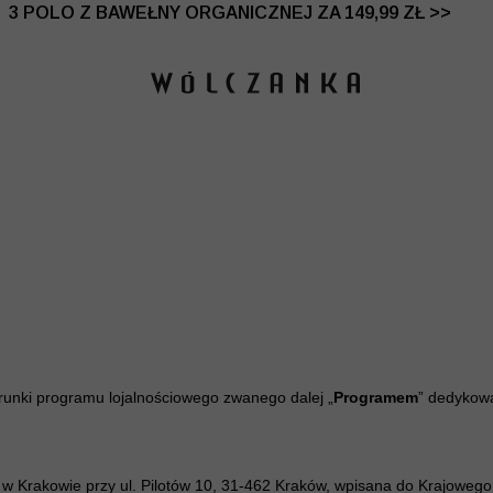
 DO -50% | DODATKOWE -30% NA DRUGI I TRZECI PRO
3 POLO Z BAWEŁNY ORGANICZNEJ ZA 149,99 ZŁ >>
arunki programu lojalnościowego zwanego dalej „
Programem
” dedykow
ą w Krakowie przy ul. Pilotów 10, 31-462 Kraków, wpisana do Krajow