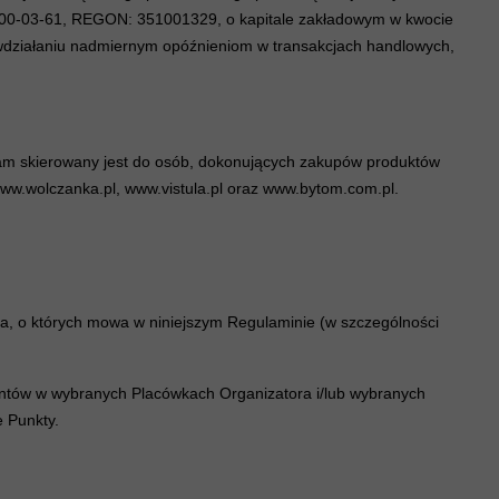
00-03-61, REGON: 351001329, o kapitale zakładowym w kwocie
ciwdziałaniu nadmiernym opóźnieniom w transakcjach handlowych,
gram skierowany jest do osób, dokonujących zakupów produktów
www.wolczanka.pl, www.vistula.pl oraz www.bytom.com.pl.
a, o których mowa w niniejszym Regulaminie (w szczególności
entów w wybranych Placówkach Organizatora i/lub wybranych
e Punkty.