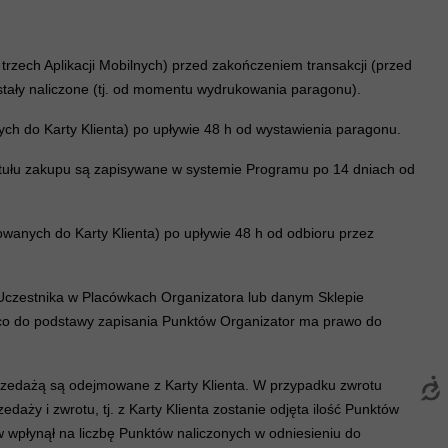
trzech Aplikacji Mobilnych) przed zakończeniem transakcji (przed
stały naliczone (tj. od momentu wydrukowania paragonu).
h do Karty Klienta) po upływie 48 h od wystawienia paragonu.
tytułu zakupu są zapisywane w systemie Programu po 14 dniach od
anych do Karty Klienta) po upływie 48 h od odbioru przez
z Uczestnika w Placówkach Organizatora lub danym Sklepie
co do podstawy zapisania Punktów Organizator ma prawo do
rzedażą są odejmowane z Karty Klienta. W przypadku zwrotu
aży i zwrotu, tj. z Karty Klienta zostanie odjęta ilość Punktów
 wpłynął na liczbę Punktów naliczonych w odniesieniu do