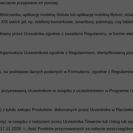
naczenie przypisane im poniżej:
Wólczanka, aplikację mobilną Vistula lub aplikację mobilną Bytom, dz
 iOS takich jak np. telefony komórkowe, smartfony, palmtopy, czy tablet
niany przez Uczestnika zgodnie z zasadami Regulaminu, w formie elekt
 Organizatora Uczestnikowi zgodnie z Regulaminem, identyfikowaną prze
a, na podstawie danych podanych w Formularzu, zgodnie z Regulaminem
yść przyznawaną Uczestnikom w związku z uczestnictwem w Programie
AT) z tytułu zakupu Produktów dokonanych przez Uczestnika w Placówka
nkty), w związku z nabyciem przez Uczestnika Towarów lub Usług lub wy
 17.11.2026 r.; ilość Punktów przyznawanych za nabycie poszczególnyc