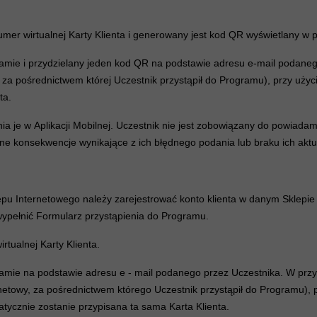
umer wirtualnej Karty Klienta i generowany jest kod QR wyświetlany w po
ramie i przydzielany jeden kod QR na podstawie adresu e-mail podane
lna, za pośrednictwem której Uczestnik przystąpił do Programu), przy uż
ta.
nia je w Aplikacji Mobilnej. Uczestnik nie jest zobowiązany do powi
ne konsekwencje wynikające z ich błędnego podania lub braku ich aktua
u Internetowego należy zarejestrować konto klienta w danym Sklepie 
wypełnić Formularz przystąpienia do Programu.
tualnej Karty Klienta.
ramie na podstawie adresu e - mail podanego przez Uczestnika. W prz
ternetowy, za pośrednictwem którego Uczestnik przystąpił do Programu)
ycznie zostanie przypisana ta sama Karta Klienta.