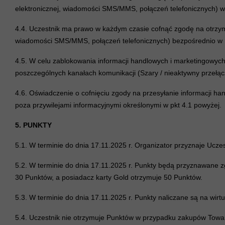
elektronicznej, wiadomości SMS/MMS, połączeń telefonicznych) w
4.4. Uczestnik ma prawo w każdym czasie cofnąć zgodę na otrzym
wiadomości SMS/MMS, połączeń telefonicznych) bezpośrednio w r
4.5.
W celu zablokowania informacji handlowych i marketingowych
poszczególnych kanałach komunikacji (Szary / nieaktywny przełąc
4.6. Oświadczenie o cofnięciu zgody na przesyłanie informacji h
poza przywilejami informacyjnymi określonymi w pkt 4.1 powyżej.
5. PUNKTY
5.1. W terminie do dnia 17.11.2025 r. Organizator przyznaje Ucz
5.2. W terminie do dnia 17.11.2025 r. Punkty będą przyznawane zg
30 Punktów, a posiadacz karty Gold otrzymuje 50 Punktów.
5.3. W terminie do dnia 17.11.2025 r. Punkty naliczane są na wirtu
5.4. Uczestnik nie otrzymuje Punktów w przypadku zakupów Towaró