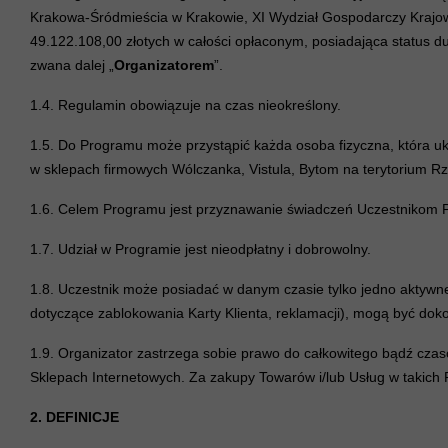
Krakowa-Śródmieścia w Krakowie, XI Wydział Gospodarczy Kraj
49.122.108,00 złotych w całości opłaconym,
posiadająca status d
zwana dalej „
Organizatorem
”.
1.4. Regulamin obowiązuje na czas nieokreślony.
1.5. Do Programu może przystąpić każda osoba fizyczna, która u
w sklepach firmowych Wólczanka, Vistula, Bytom na terytorium Rz
1.6. Celem Programu jest przyznawanie świadczeń Uczestnikom 
1.7. Udział w Programie jest nieodpłatny i dobrowolny.
1.8. Uczestnik może posiadać w danym czasie tylko jedno aktywn
dotyczące zablokowania Karty Klienta, reklamacji), mogą być doko
1.9. Organizator zastrzega sobie prawo do całkowitego bądź cz
Sklepach Internetowych. Za zakupy Towarów i/lub Usług w takich 
2. DEFINICJE