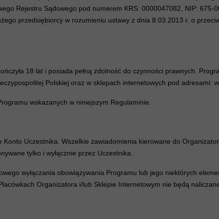
owego Rejestru Sądowego pod numerem KRS: 0000047082, NIP: 675-0
użego przedsiębiorcy w rozumieniu ustawy z dnia 8.03.2013 r. o prze
kończyła 18 lat i posiada pełną zdolność do czynności prawnych. Pro
eczypospolitej Polskiej oraz w sklepach internetowych pod adresami: 
Programu wskazanych w niniejszym Regulaminie.
e Konto Uczestnika. Wszelkie zawiadomienia kierowane do Organizator
nywane tylko i wyłącznie przez Uczestnika.
asowego wyłączania obowiązywania Programu lub jego niektórych elem
Placówkach Organizatora i/lub Sklepie Internetowym nie będą naliczan