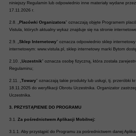
niniejszy Regulamin lub odpowiednio inne materiały wydane przez
17.11.2026 r.
2.8. „
Placówki Organizatora
” oznaczają objęte Programem placów
Vistula, których aktualny wykaz znajduje się na stronie internetow
2.9. „
Sklep Internetowy
” oznacza odpowiednio sklep internetow
internetowym: www.vistula.pl, sklep internetowy marki Bytom do
2.10. „
Uczestnik
” oznacza osobę fizyczną, która została zareje
Regulaminu;
2.11. „
Towary
” oznaczają takie produkty lub usługi, tj. przeróbk
18.11.2025 do weryfikacji Obrotu Uczestnika. Organizator zastrz
Uczestnika.
3. PRZYSTĄPIENIE DO PROGRAMU
3.1.
Za pośrednictwem Aplikacji Mobilnej:
3.1.1. Aby przystąpić do Programu za pośrednictwem danej Aplikac