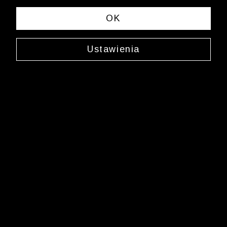
sklep.internetowy@wolczanka.pl
Obsługa Klienta
OK
Pomoc
Ustawienia
Kontakt
Dostawy
Zwroty i reklamacje
FAQ
Informacje i regulaminy
Butiki
Marka Wólczanka
O Wólczance
Współpraca biznesowa
Blog
Program lojalnościowy
Aplikacja