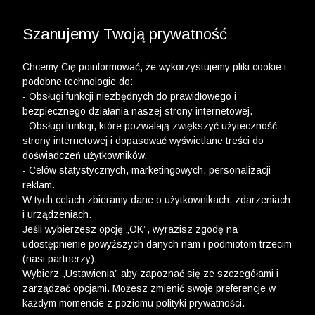
3 POLO Z BAWEŁNY ORGANICZNEJ ZA 149,99 ZŁ >>
WYPRZEDAŻ DO -50% | DODATKOWE -30% NA
DRUGI I TRZECI PRODUKT >>
Szanujemy Twoją prywatność
Chcemy Cię poinformować, że wykorzystujemy pliki cookie i
podobne technologie do:
- Obsługi funkcji niezbędnych do prawidłowego i
bezpiecznego działania naszej strony internetowej.
- Obsługi funkcji, które pozwalają zwiększyć użyteczność
Newsletter
strony internetowej i dopasować wyświetlane treści do
doświadczeń użytkowników.
Zarejestruj się i bądź na bieżąco z nowościami
- Celów statystycznych, marketingowych, personalizacji
i okazjami na Wólczanka.pl i daj się zainspirować!
reklam.
W tych celach zbieramy dane o użytkownikach, zdarzeniach
i urządzeniach.
Jeśli wybierzesz opcję „OK”, wyrazisz zgodę na
udostępnienie powyższych danych nam i podmiotom trzecim
(nasi partnerzy).
Kontakt z Biurem Obsługi Klienta
Wybierz „Ustawienia” aby zapoznać się ze szczegółami i
zarządzać opcjami. Możesz zmienić swoje preferencje w
+48 12 345 19 48
każdym momencie z poziomu polityki prywatności.