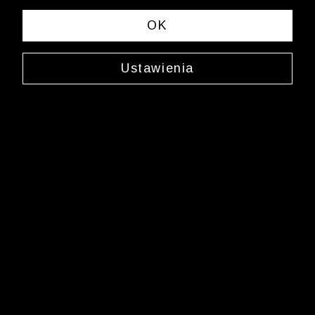
OK
Ustawienia
3 POLO Z BAWEŁNY ORGANICZNEJ ZA 149,99 ZŁ >>
WYPRZEDAŻ DO -50% | DODATKOWE -30% NA
DRUGI I TRZECI PRODUKT >>