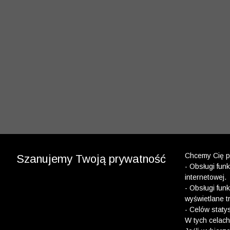
Chcemy Cię po
Szanujemy Twoją prywatność
- Obsługi fun
internetowej.
- Obsługi fun
wyświetlane t
- Celów staty
W tych celach