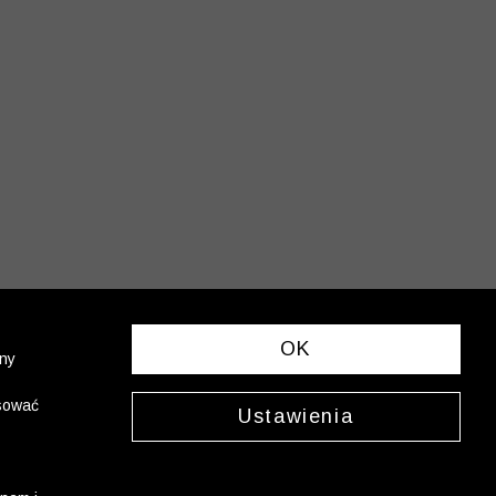
OK
ony
asować
Ustawienia